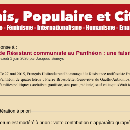
onse à :
de Résistant communiste au Panthéon : une falsifi
credi 3 juin 2026 par Jacques Serieys
Ce 27 mai 2015, François Hollande rend hommage à la Résistance antifasciste fra
Panthéon de quatre héros : Pierre Brossolette, Geneviève de Gaulle-Anthonioz, G
familles politiques (socialiste, gaulliste, sans parti, radicale) sauf celle qui s’étai
ération à priori
orum est modéré à priori : votre contribution n'apparaîtra qu'apr