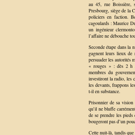
au 45, rue Boissière, 
Presbourg, siège de la C
policiers en faction. 
cagoulards : Maurice Duc
un ingénieur clermont
l’affaire ne débouche to
Seconde étape dans la n
gagnent leurs lieux de
persuader les autorités m
« rouges » : dès 2 h 3
membres du gouverneme
investiront la radio, le
les devants, frappons le
t-il en substance.
Prisonnier de sa visio
qu’il ne bluffe carrémen
de se prendre les pieds 
bougeront pas d’un pouc
Cette nuit-là, tandis que