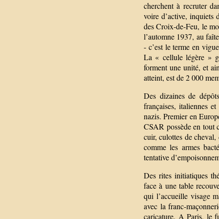
cherchent à recruter da
voire d’active, inquiets
des Croix-de-Feu, le mo
l’automne 1937, au faît
- c’est le terme en vigu
La « cellule légère » 
forment une unité, et ain
atteint, est de 2 000 me
Des dizaines de dépôts
françaises, italiennes 
nazis. Premier en Europe
CSAR possède en tout ca
cuir, culottes de cheval
comme les armes bactér
tentative d’empoisonne
Des rites initiatiques t
face à une table recouv
qui l’accueille visage 
avec la franc-maçonneri
caricature. A Paris, le 