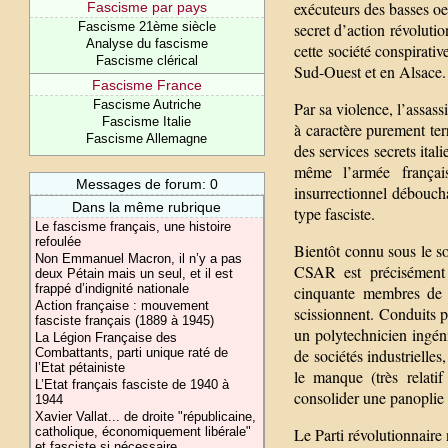
exécuteurs des basses oe
Fascisme par pays
Fascisme 21ème siècle
secret d’action révoluti
Analyse du fascisme
cette société conspirativ
Fascisme clérical
Sud-Ouest et en Alsace.
Fascisme France
Fascisme Autriche
Par sa violence, l’assas
Fascisme Italie
à caractère purement terr
Fascisme Allemagne
des services secrets ital
même l’armée français
Messages de forum: 0
insurrectionnel débouch
Dans la même rubrique
type fasciste.
Le fascisme français, une histoire
refoulée
Bientôt connu sous le so
Non Emmanuel Macron, il n’y a pas
CSAR est précisément i
deux Pétain mais un seul, et il est
frappé d’indignité nationale
cinquante membres de 
Action française : mouvement
scissionnent. Conduits pa
fasciste français (1889 à 1945)
un polytechnicien ingén
La Légion Française des
Combattants, parti unique raté de
de sociétés industrielles
l’Etat pétainiste
le manque (très relatif
L’Etat français fasciste de 1940 à
consolider une panoplie 
1944
Xavier Vallat... de droite "républicaine,
catholique, économiquement libérale"
Le Parti révolutionnaire
et fasciste si nécessaire