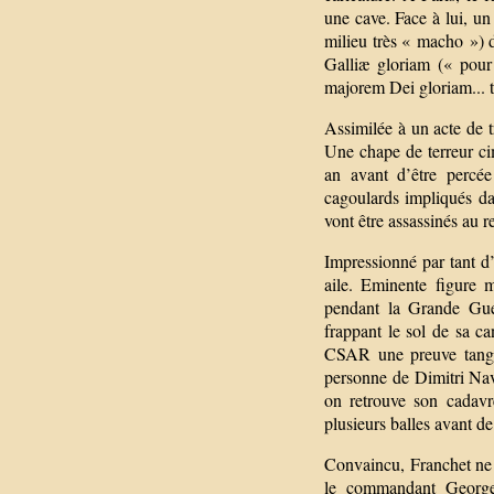
une cave. Face à lui, un
milieu très « macho ») d
Galliæ gloriam (« pour 
majorem Dei gloriam... t
Assimilée à un acte de 
Une chape de terreur cim
an avant d’être percée
cagoulards impliqués da
vont être assassinés au 
Impressionné par tant d’
aile. Eminente figure m
pendant la Grande Guerr
frappant le sol de sa c
CSAR une preuve tangib
personne de Dimitri Nav
on retrouve son cadavr
plusieurs balles avant de
Convaincu, Franchet ne 
le commandant Georges