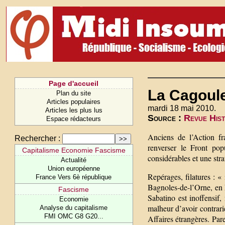
Page d'accueil
La Cagoul
Plan du site
Articles populaires
mardi 18 mai 2010.
Articles les plus lus
Source :
Revue Hist
Espace rédacteurs
Anciens de l’Action fra
Rechercher :
renverser le Front po
Capitalisme Economie Fascisme
considérables et une str
Actualité
Union européenne
Repérages, filatures : «
France Vers 6è république
Bagnoles-de-l’Orne, en N
Fascisme
Sabatino est inoffensif,
Economie
malheur d’avoir contrari
Analyse du capitalisme
FMI OMC G8 G20...
Affaires étrangères. Pa