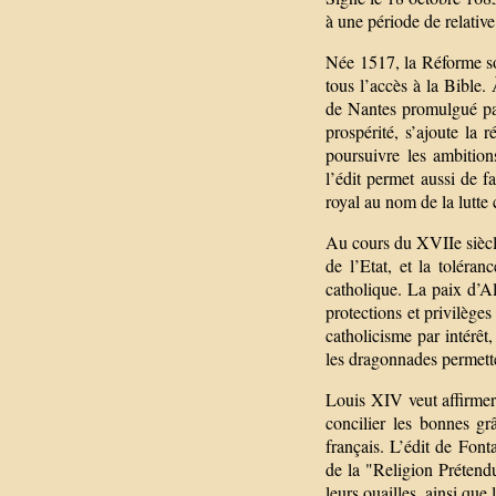
à une période de relativ
Née 1517, la Réforme sou
tous l’accès à la Bible.
de Nantes promulgué par
prospérité, s’ajoute la 
poursuivre les ambitio
l’édit permet aussi de f
royal au nom de la lutte 
Au cours du XVIIe siècle
de l’Etat, et la tolér
catholique. La paix d’Al
protections et privilège
catholicisme par intérêt,
les dragonnades permetten
Louis XIV veut affirmer
concilier les bonnes g
français. L’édit de Font
de la "Religion Prétendum
leurs ouailles, ainsi que 