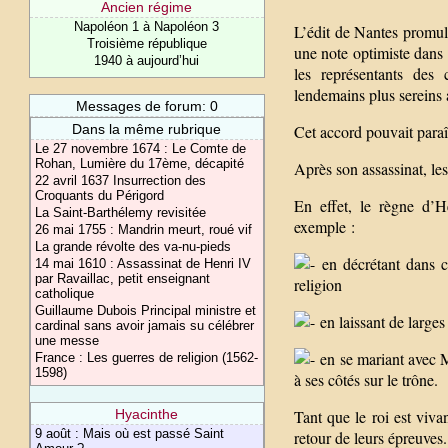
Ancien régime
Napoléon 1 à Napoléon 3
L’édit de Nantes promulg
Troisième république
une note optimiste dans l
1940 à aujourd’hui
les représentants des 
lendemains plus sereins 
Messages de forum: 0
Cet accord pouvait paraît
Dans la même rubrique
Le 27 novembre 1674 : Le Comte de
Rohan, Lumière du 17ème, décapité
Après son assassinat, les
22 avril 1637 Insurrection des
Croquants du Périgord
En effet, le règne d’H
La Saint-Barthélemy revisitée
exemple :
26 mai 1755 : Mandrin meurt, roué vif
La grande révolte des va-nu-pieds
en décrétant dans ce
14 mai 1610 : Assassinat de Henri IV
par Ravaillac, petit enseignant
religion
catholique
Guillaume Dubois Principal ministre et
en laissant de large
cardinal sans avoir jamais su célébrer
une messe
en se mariant avec Ma
France : Les guerres de religion (1562-
1598)
à ses côtés sur le trône.
Tant que le roi est viva
Hyacinthe
9 août : Mais où est passé Saint
retour de leurs épreuves.