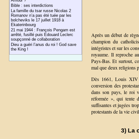
Amour ?
Bible : ses interdictions
La famille du tsar russe Nicolas 2
Romanov n’a pas été tuée par les
bolcheviks le 17 juillet 1918 à
Ekaterinbourg
21 mai 1944 : François Pengam est
Après un début de règn
arrêté, fusillé puis Edouard Leclerc
soupçonné de collaboration
champion du catholicis
Dieu a guéri l’anus du roi ! God save
intégristes et sur les con
the King !
royaume. Il reproche a
Pays-Bas. Et surtout, c
mal que deux religions 
Dès 1661, Louis XIV ap
conversion des protesta
dans son pays, le roi v
réformée », qui tente d
suffisantes et jugées t
protestants de la vie civi
3) La 