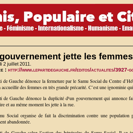
gouvernement jette les femmes 
 2 juillet 2011.
ce :
http://www.lepartidegauche.fr/editos/actualites/3927-
ti de Gauche dénonce la fermeture par le Samu Social du Centre d’Hé
à accueillir des femmes en très grande précarité. C’est une ignominie qui
ti de Gauche dénonce la duplicité d¹un gouvernement qui annonce fair
aire et au même moment les jette à la rue.
u Social organise de fait la discrimination contre une population p
ment abandonnée.
ti de Gauche salue l’action des bénévoles du Samu Social. Il se joi