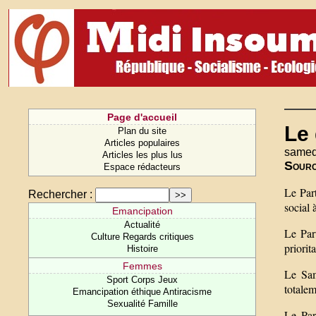
Page d'accueil
Le 
Plan du site
Articles populaires
samedi
Articles les plus lus
Sour
Espace rédacteurs
Le Par
Rechercher :
social 
Emancipation
Actualité
Le Par
Culture Regards critiques
priorit
Histoire
Femmes
Le Sam
Sport Corps Jeux
totale
Emancipation éthique Antiracisme
Sexualité Famille
Le Par