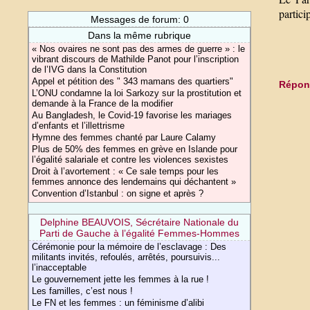
partici
Messages de forum: 0
Dans la même rubrique
« Nos ovaires ne sont pas des armes de guerre » : le
vibrant discours de Mathilde Panot pour l’inscription
de l’IVG dans la Constitution
Appel et pétition des " 343 mamans des quartiers"
Répond
L’ONU condamne la loi Sarkozy sur la prostitution et
demande à la France de la modifier
Au Bangladesh, le Covid-19 favorise les mariages
d’enfants et l’illettrisme
Hymne des femmes chanté par Laure Calamy
Plus de 50% des femmes en grève en Islande pour
l’égalité salariale et contre les violences sexistes
Droit à l’avortement : « Ce sale temps pour les
femmes annonce des lendemains qui déchantent »
Convention d’Istanbul : on signe et après ?
Delphine BEAUVOIS, Sécrétaire Nationale du
Parti de Gauche à l’égalité Femmes-Hommes
Cérémonie pour la mémoire de l’esclavage : Des
militants invités, refoulés, arrêtés, poursuivis...
l’inacceptable
Le gouvernement jette les femmes à la rue !
Les familles, c’est nous !
Le FN et les femmes : un féminisme d’alibi