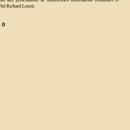
 bd Richard Lenoir.
 0