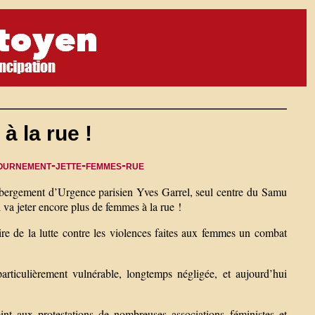
à la rue !
gournement-jette-femmes-rue
bergement d’Urgence parisien Yves Garrel, seul centre du Samu
 va jeter encore plus de femmes à la rue !
e de la lutte contre les violences faites aux femmes un combat
articulièrement vulnérable, longtemps négligée, et aujourd’hui
nt aux protestations de nombreuses associations féministes et