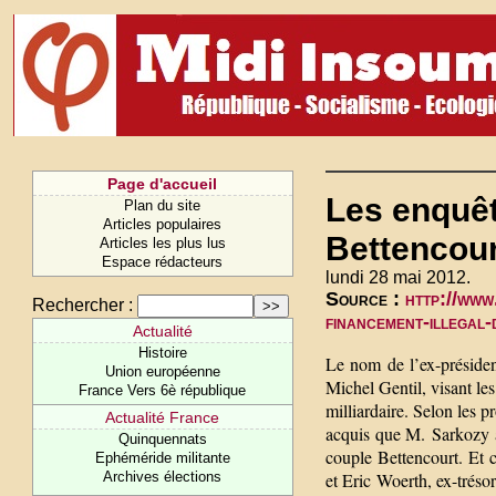
Page d'accueil
Les enquêt
Plan du site
Articles populaires
Bettencour
Articles les plus lus
Espace rédacteurs
lundi 28 mai 2012.
Source :
http://www
Rechercher :
financement-illega
Actualité
Histoire
Le nom de l’ex-présiden
Union européenne
Michel Gentil, visant le
France Vers 6è république
milliardaire. Selon les 
Actualité France
acquis que M. Sarkozy a
Quinquennats
couple Bettencourt. Et c
Ephéméride militante
Archives élections
et Eric Woerth, ex-trés