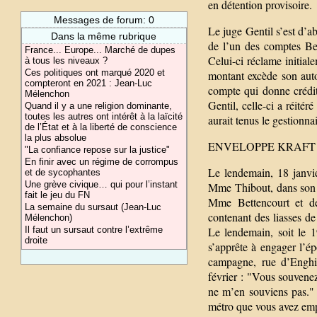
en détention provisoire.
Messages de forum: 0
Le juge Gentil s’est d’ab
Dans la même rubrique
de l’un des comptes Bet
France... Europe... Marché de dupes
Celui-ci réclame initia
à tous les niveaux ?
Ces politiques ont marqué 2020 et
montant excède son autor
compteront en 2021 : Jean-Luc
compte qui donne crédi
Mélenchon
Gentil, celle-ci a réitér
Quand il y a une religion dominante,
toutes les autres ont intérêt à la laïcité
aurait tenus le gestionn
de l’État et à la liberté de conscience
la plus absolue
ENVELOPPE KRAFT
"La confiance repose sur la justice"
En finir avec un régime de corrompus
Le lendemain, 18 janvie
et de sycophantes
Une grève civique… qui pour l’instant
Mme Thibout, dans son 
fait le jeu du FN
Mme Bettencourt et de
La semaine du sursaut (Jean-Luc
contenant des liasses de
Mélenchon)
Il faut un sursaut contre l’extrême
Le lendemain, soit le 1
droite
s’apprête à engager l’é
campagne, rue d’Enghie
février : "Vous souvenez
ne m’en souviens pas."
métro que vous avez empr