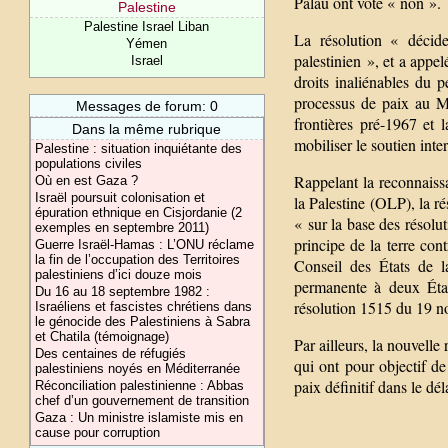
Palau ont voté « non ».
Palestine
Palestine Israel Liban
La résolution « décide
Yémen
palestinien », et a appe
Israel
droits inaliénables du p
processus de paix au Mo
Messages de forum: 0
frontières pré-1967 et l
Dans la même rubrique
mobiliser le soutien inte
Palestine : situation inquiétante des
populations civiles
Rappelant la reconnaissa
Où en est Gaza ?
Israël poursuit colonisation et
la Palestine (OLP), la r
épuration ethnique en Cisjordanie (2
« sur la base des résolu
exemples en septembre 2011)
principe de la terre con
Guerre Israël-Hamas : L’ONU réclame
la fin de l’occupation des Territoires
Conseil des États de l
palestiniens d’ici douze mois
permanente à deux États
Du 16 au 18 septembre 1982 :
résolution 1515 du 19 
Israéliens et fascistes chrétiens dans
le génocide des Palestiniens à Sabra
et Chatila (témoignage)
Par ailleurs, la nouvelle 
Des centaines de réfugiés
qui ont pour objectif de
palestiniens noyés en Méditerranée
paix définitif dans le dé
Réconciliation palestinienne : Abbas
chef d’un gouvernement de transition
Gaza : Un ministre islamiste mis en
cause pour corruption