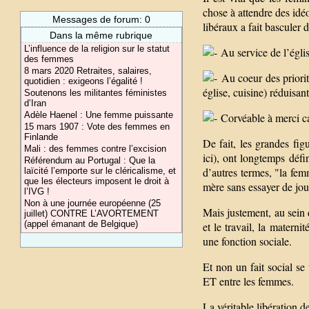
chose à attendre des idéo
Messages de forum: 0
libéraux a fait basculer
Dans la même rubrique
L’influence de la religion sur le statut
Au service de l’église
des femmes
8 mars 2020 Retraites, salaires,
Au coeur des priorit
quotidien : exigeons l’égalité !
église, cuisine) réduisan
Soutenons les militantes féministes
d’Iran
Adèle Haenel : Une femme puissante
Corvéable à merci car
15 mars 1907 : Vote des femmes en
Finlande
De fait, les grandes fi
Mali : des femmes contre l’excision
ici), ont longtemps déf
Référendum au Portugal : Que la
d’autres termes, "la femm
laïcité l’emporte sur le cléricalisme, et
que les électeurs imposent le droit à
mère sans essayer de jou
l’IVG !
Non à une journée européenne (25
Mais justement, au sein d
juillet) CONTRE L’AVORTEMENT
(appel émanant de Belgique)
et le travail, la materni
une fonction sociale.
Et non un fait social se 
ET entre les femmes.
La véritable libération d