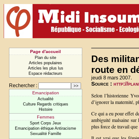
Page d'accueil
Des militan
Plan du site
Articles populaires
route en d
Articles les plus lus
Espace rédacteurs
jeudi 8 mars 2007.
Source :
http://pla
Rechercher :
Emancipation
Selon l’historienne Yv
Actualité
d’ignorer la maternité, p
Culture Regards critiques
Histoire
Ce qui a eu pour effet d
Femmes
ambiguité malsaine sur 
Sport Corps Jeux
plus force de travail qu
Emancipation éthique Antiracisme
Sexualité Famille
Il est vrai que les fém