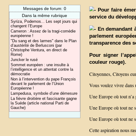
Messages de forum: 0
Pour faire émerg
Dans la même rubrique
service du dévelo
Syriza, Podemos... Les sept jours qui
changent l’Europe
En demandant à 
Cameron : Assez de la tragi-comédie
parlement européen
européenne !
"Du sang et des larmes" dans le Plan
transparence des so
d’austérité de Berlusconi (par
Christophe Ventura, en direct de
Pour signer l’appe
Rome)
Juncker le rusé
couleur rouge).
Sommet européen : une insulte à
l’intelligence et un attentat contre la
Citoyennes, Citoyens eu
démocratie
Non à l’intervention du pape François
devant le parlement de l’Union
Vous voulez vivre dans 
Européenne !
Lampedusa, symbole d’une démesure
Une Europe où tout n’a 
La fièvre droitière et fascisante gagne
la Suède (article national Parti de
Une Europe où tout ne s
Gauche)
Une Europe où tout ne s
Cette aspiration nous ra