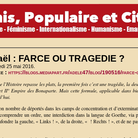
raël : FARCE OU TRAGEDIE ?
edi 25 mai 2016.
ce :
https://blogs.mediapart.fr/adele47/blog/190516/farce-
 l’Histoire repasse les plats, la première fois c’est une tragédie, la 
et II° Empire des Bonaparte. Mais cette formule, applicable dans bie
d’hui.
on nombre de déportés dans les camps de concentration et d’exterminati
 comprendre un ordre, une interdiction dans la langue de Goethe, via p
fondre la gauche, « Links ! », de la droite, « ! Rechts ! », et de ne p