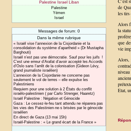
C’est s
Palestine Israel Liban
de Qual
Palestine
les tir
Yémen
Israel
Alors f
la stat
Messages de forum: 0
profére
Dans la même rubrique
que des
« Israël vise l’annexion de la Cisjordanie et la
consolidation du système d’apartheid » (Dr Mustapha
vie imp
Barghouti)
Israël n’est pas une démocratie. Sauf pour les juifs !
Alors, 
C’est une erreur d’Arafat d’avoir accepté les Accords
contra
d’Oslo sans l’arrêt de la colonisation (Gideon Lévy,
grand journaliste israélien)
niveau
L’annexion de la Cisjordanie ne concerne pas
ancien
seulement le vol de terres – elle expulse les
prétext
Palestiniens
Requiem pour une solution à 2 États du conflit
Etat, u
israélo-palestinien ( par Carlo Strenger, Haaretz)
Israël Palestine : Négation et Génocide
Gaza : Le cessez-le-feu tant attendu ne réparera pas
les vies des Palestinien·ne·s brisées par le génocide
israélien
En direct de Gaza (13 mai 15h)
Répond
Israël-Palestine : « Le grand écart de la France »