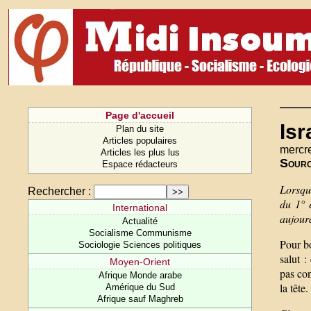
Page d'accueil
Is
Plan du site
Articles populaires
mercr
Articles les plus lus
Sour
Espace rédacteurs
Lorsque
Rechercher :
du 1° 
International
aujour
Actualité
Socialisme Communisme
Pour b
Sociologie Sciences politiques
salut :
Moyen-Orient
pas con
Afrique Monde arabe
la tête.
Amérique du Sud
Afrique sauf Maghreb