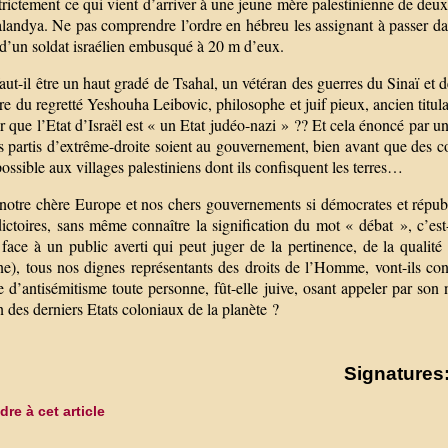
trictement ce qui vient d’arriver à une jeune mère palestinienne de deux
andya. Ne pas comprendre l’ordre en hébreu les assignant à passer dans
s d’un soldat israélien embusqué à 20 m d’eux.
aut-il être un haut gradé de Tsahal, un vétéran des guerres du Sinaï et 
ure du regretté Yeshouha Leibovic, philosophe et juif pieux, ancien titul
r que l’Etat d’Israël est « un Etat judéo-nazi » ?? Et cela énoncé par u
 partis d’extrême-droite soient au gouvernement, bien avant que des co
ossible aux villages palestiniens dont ils confisquent les terres…
notre chère Europe et nos chers gouvernements si démocrates et républi
dictoires, sans même connaître la signification du mot « débat », c’es
 face à un public averti qui peut juger de la pertinence, de la qualit
ne), tous nos dignes représentants des droits de l’Homme, vont-ils con
e d’antisémitisme toute personne, fût-elle juive, osant appeler par so
n des derniers Etats coloniaux de la planète ?
Signatures:
re à cet article