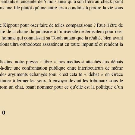
 enfants et enceinte de 5 mois ainsi qu’à son frère au check-point
 une file plutôt qu’une autre les a conduits à perdre la vie sous
de Kippour pour oser faire de telles comparaisons ? Faut-il être de
aire de la chaire du judaïsme à l’université de Jérusalem pour oser
n homme qui connaissait sa Torah autant que la réalité, bien avant
lons ultra-orthodoxes assassinent en toute impunité et rendent la
cains, notre presse « libre », nos medias si attachés aux débats
t-à-dire une confrontation publique entre interlocuteurs de même
é des arguments échangés (oui, c’est cela le « débat » en Grèce
tinuer à fermer les yeux, à envoyer devant les tribunaux sous le
n nom un chat, osant nommer pour ce qu’elle est la politique d’un
 0