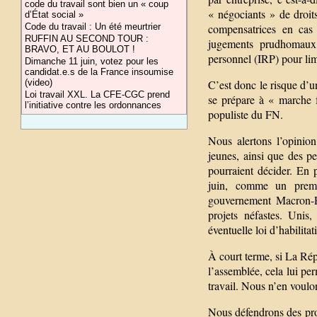
code du travail sont bien un « coup
« négociants » de droits
d’État social »
compensatrices en cas 
Code du travail : Un été meurtrier
RUFFIN AU SECOND TOUR :
jugements prudhomaux. 
BRAVO, ET AU BOULOT !
personnel (IRP) pour limi
Dimanche 11 juin, votez pour les
candidat.e.s de la France insoumise
C’est donc le risque d’
(video)
Loi travail XXL. La CFE-CGC prend
se prépare à « marche f
l’initiative contre les ordonnances
populiste du FN.
Nous alertons l’opinion
jeunes, ainsi que des per
pourraient décider. En 
juin, comme un premie
gouvernement Macron-P
projets néfastes. Uni
éventuelle loi d’habilita
À court terme, si La Rép
l’assemblée, cela lui pe
travail. Nous n’en voulo
Nous défendrons des propo