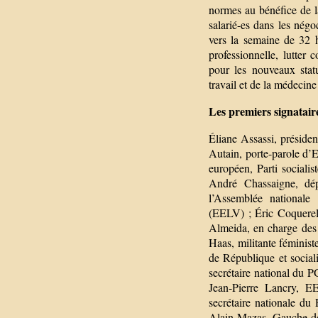
normes au bénéfice de la
salarié-es dans les négoc
vers la semaine de 32 h
professionnelle, lutter c
pour les nouveaux statu
travail et de la médecine 
Les premiers signatair
Éliane Assassi, préside
Autain, porte-parole d’
européen, Parti social
André Chassaigne, dé
l’Assemblée nationale 
(EELV) ; Éric Coquerel,
Almeida, en charge des 
Haas, militante féminist
de République et social
secrétaire national du PG
Jean-Pierre Lancry, E
secrétaire nationale d
Alain Mazas, Gauche dém