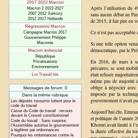
2017 2022 Macron
Après l’utilisation du 
Macron 2 2022-2027
sans aucun débat au Parl
2007 2012 Sarkozy
2012 2017 Hollande
de 2015, il fait pire en
Régressions Macron
Ce n’est pas acceptable 
Campagne Macron 2017
Gouvernement Philippe
Si une telle option vena
Macronie
démocratique, par le Pr
Macron antisocial
République
En 2016, de mars à sep
Privatisations
Environnement
précaires, se sont mobil
était refusée majoritair
Loi Travail bis
même pas de majorité d
oblige à négocier avec 
Messages de forum: 0
imposée par la techniqu
Dans la même rubrique
gouvernement n’avait pa
Les députés insoumis luttent pour le
code du travail
Aujourd’hui élu, Emman
Casse du Code du travail : recours
devant le Conseil constitutionnel
et politique de l’année 2
Code du travail : Sans surprise,
Khomri avait limité à l’e
l’Assemblée autorise le gouvernement
à légiférer par ordonnances
la durée effective du tra
Pourquoi les ordonnances contre le
par entreprise, c’est-à-