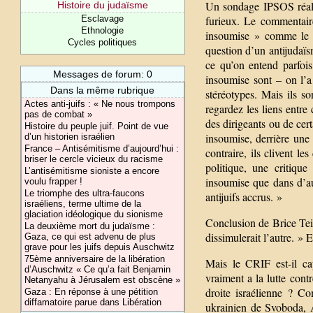
Un sondage IPSOS réalis
Histoire du judaïsme
Esclavage
furieux. Le commentair
Ethnologie
insoumise » comme le m
Cycles politiques
question d’un antijudaïs
ce qu’on entend parfois
Messages de forum: 0
insoumise sont – on l’a
Dans la même rubrique
stéréotypes. Mais ils so
Actes anti-juifs : « Ne nous trompons
regardez les liens entre
pas de combat »
des dirigeants ou de cer
Histoire du peuple juif. Point de vue
insoumise, derrière une 
d’un historien israélien
France – Antisémitisme d’aujourd’hui :
contraire, ils clivent le
briser le cercle vicieux du racisme
politique, une critiqu
L’antisémitisme sioniste a encore
insoumise que dans d’au
voulu frapper !
Le triomphe des ultra-faucons
antijuifs accrus. »
israéliens, terme ultime de la
glaciation idéologique du sionisme
Conclusion de Brice Tein
La deuxième mort du judaïsme :
dissimulerait l’autre. » E
Gaza, ce qui est advenu de plus
grave pour les juifs depuis Auschwitz
75ème anniversaire de la libération
Mais le CRIF est-il cap
d’Auschwitz « Ce qu’a fait Benjamin
vraiment a la lutte cont
Netanyahu à Jérusalem est obscène »
droite israélienne ? C
Gaza : En réponse à une pétition
diffamatoire parue dans Libération
ukrainien de Svoboda, 