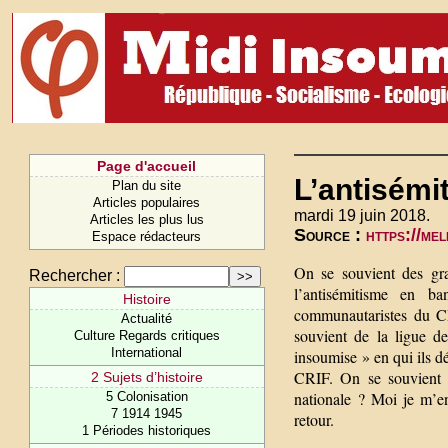
Page d'accueil
L’antisémi
Plan du site
Articles populaires
mardi 19 juin 2018.
Articles les plus lus
Source :
https://me
Espace rédacteurs
On se souvient des gran
Rechercher :
l’antisémitisme en b
Histoire
communautaristes du CR
Actualité
souvient de la ligue d
Culture Regards critiques
International
insoumise » en qui ils d
CRIF. On se souvient q
2 Sujets d’histoire
nationale ? Moi je m’e
5 Colonisation
7 1914 1945
retour.
1 Périodes historiques