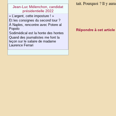
tait. Pourquoi ? Il y aur
Jean-Luc Mélenchon, candidat
présidentielle 2022
« L’argent, cette imposture ! »
Et les consignes du second tour ?
À Naples, rencontre avec Potere al
Popolo
Répondre à cet article
Sodimédical est la honte des hontes
Quand des journalistes me font la
leçon sur le salaire de madame
Laurence Ferrari