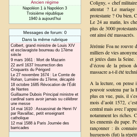
Coligny, « chef militaire
Ancien régime
Napoléon 1 à Napoléon 3
attentat ? Le mariage 
Troisième république
protestante ? Ou bien, Ca
1940 à aujourd’hui
Le 24 au matin, les chef
plus de 3000 protestants
Messages de forum: 0
ont ainsi été massacrés.
Dans la même rubrique
Jérémie Foa ne rouvre do
Colbert, grand ministre de Louis XIV
et esclavagiste bourreau du 17ème
milliers de vies anonyme
siècle
et jetées dans la Seine.
9 mars 1661 : Mort de Mazarin
d’écrou de la prison d
22 avril 1637 Insurrection des
Croquants du Périgord
massacre a-t-il été tech
Le 27 novembre 1674 : Le Comte de
Rohan, Lumière du 17ème, décapité
A la lecture, on pense 
18 octobre 1685 Révocation de l’Édit
pouvoir soutenu par la 
de Nantes
Guillaume Dubois Principal ministre et
plus en vue, puis, il s’
cardinal sans avoir jamais su célébrer
mois d’août 1572, c’est
une messe
central mais avec l’appu
14 mai 1610 : Assassinat de Henri IV
par Ravaillac, petit enseignant
notamment les riches. C
catholique
les ennemis du pape. Pou
12 mai 1588 à Paris Journée des
rançonner : ils connais
barricades
huguenots (fut) la répéti