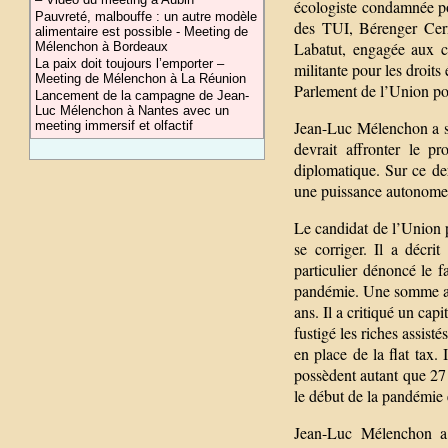
écologiste condamnée po
Pauvreté, malbouffe : un autre modèle
des TUI, Bérenger Cern
alimentaire est possible - Meeting de
Labatut, engagée aux c
Mélenchon à Bordeaux
La paix doit toujours l’emporter –
militante pour les droits
Meeting de Mélenchon à La Réunion
Parlement de l’Union po
Lancement de la campagne de Jean-
Luc Mélenchon à Nantes avec un
Jean-Luc Mélenchon a sal
meeting immersif et olfactif
devrait affronter le pr
diplomatique. Sur ce de
une puissance autonome, 
Le candidat de l’Union p
se corriger. Il a décr
particulier dénoncé le f
pandémie. Une somme ave
ans. Il a critiqué un cap
fustigé les riches assist
en place de la flat tax.
possèdent autant que 27 
le début de la pandémie
Jean-Luc Mélenchon a 