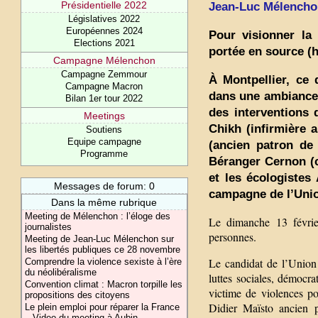
Présidentielle 2022
Jean-Luc Mélenchon 
Législatives 2022
Européennes 2024
Pour visionner la
Elections 2021
portée en source (h
Campagne Mélenchon
Campagne Zemmour
À Montpellier, ce 
Campagne Macron
dans une ambiance 
Bilan 1er tour 2022
des interventions 
Meetings
Chikh (infirmière 
Soutiens
Equipe campagne
(ancien patron de 
Programme
Béranger Cernon (c
et les écologistes
Messages de forum: 0
campagne de l’Unio
Dans la même rubrique
Meeting de Mélenchon : l’éloge des
Le dimanche 13 févrie
journalistes
personnes.
Meeting de Jean-Luc Mélenchon sur
les libertés publiques ce 28 novembre
Le candidat de l’Union p
Comprendre la violence sexiste à l’ère
du néolibéralisme
luttes sociales, démocr
Convention climat : Macron torpille les
victime de violences pol
propositions des citoyens
Didier Maïsto ancien 
Le plein emploi pour réparer la France
– Video du meeting à Aubin