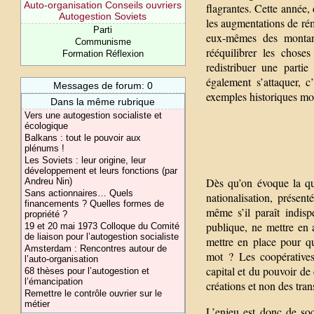
Auto-organisation Conseils ouvriers
flagrantes. Cette année, 
Autogestion Soviets
les augmentations de rém
Parti
eux-mêmes des montant
Communisme
rééquilibrer les chose
Formation Réflexion
redistribuer une parti
également s’attaquer, c
Messages de forum: 0
exemples historiques mont
Dans la même rubrique
Vers une autogestion socialiste et
écologique
Balkans : tout le pouvoir aux
plénums !
Les Soviets : leur origine, leur
développement et leurs fonctions (par
Dès qu’on évoque la que
Andreu Nin)
Sans actionnaires… Quels
nationalisation, présen
financements ? Quelles formes de
même s’il paraît indisp
propriété ?
publique, ne mettre en
19 et 20 mai 1973 Colloque du Comité
de liaison pour l’autogestion socialiste
mettre en place pour que
Amsterdam : Rencontres autour de
mot ? Les coopératives
l’auto-organisation
capital et du pouvoir de 
68 thèses pour l’autogestion et
l’émancipation
créations et non des tran
Remettre le contrôle ouvrier sur le
métier
L’enjeu est donc de soci