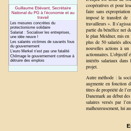
coopératives et pour lesq
Guillaume Etiévant, Secrétaire
faire sans expropriati
National du PG à l’économie et au
imposé le transfert de 
travail
travailleurs ». Il s’agiss
Les mesures concrètes du
protectionisme solidaire
partie du bénéfice net de
Salariat : Socialiser les entreprises,
le plan Meidner, mis en 
une idée neuve !
plus de 50 salariés all
Les salariés victimes de savants fous
du gouvernement
nouvelles actions à un 
L’euro Merkel n’est pas une fatalité
actionnaires. L’objectif
Chômage le gouvernement continue à
intérêts salariaux dans
détruire des emplois
projet.
Autre méthode : la socia
augmente en fonction de
titres de propriété de l’e
Danemark au début des a
salaires versés par l’e
malheureusement, lui aus
E