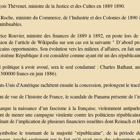
ois Thèvenet, ministre de la Justice et des Cultes en 1889 1890.
s Roche, ministre du Commerce, de l’Industrie et des Colonies de 1890 
ntribuables.
ice Rouvier, ministre des finances de 1889 à 1892, en poste lors de 
sion de l’article de Wikipedia sur son cas est la suivante " D’abord p
cains opportunistes. Son évolution vers les milieux d’affaires, en fait u
roisième République il est considéré comme ayant été un des républicai
l politique à avoir avoué, sera le seul condamné : Charles Baïhaut, an
 300000 francs en juin 1886).
ts-Unis d’Amérique rachètent ensuite la concession, prolongent le tracé
t de vue de l’histoire de France, le scandale de Panama présente de l’
marque la naissance d’un fascisme à la française, violemment antiparle
t de mener une campagne virulente contre les politiciens républicain
itant de l’implication de plusieurs financiers israélites dont Reinach et 
symbolise le tournant de la majorité "républicaine", de la période 
ceau, touché seulement par le fait qu’il avait reçu des subventions 