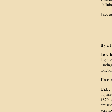
l’affai
Jacque
Il y a 
Le 9 f
jugeme
l’indig
foncti
Un can
L’idée
aupara
1879, 
émissi
vers s