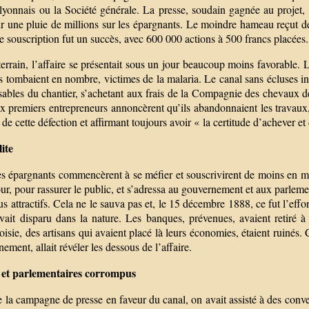
lyonnais ou la Société générale. La presse, soudain gagnée au projet, 
r une pluie de millions sur les épargnants. Le moindre hameau reçut des
 souscription fut un succès, avec 600 000 actions à 500 francs placées. P
terrain, l’affaire se présentait sous un jour beaucoup moins favorable.
 tombaient en nombre, victimes de la malaria. Le canal sans écluses in
ables du chantier, s’achetant aux frais de la Compagnie des chevaux de
x premiers entrepreneurs annoncèrent qu’ils abandonnaient les travaux,
 de cette défection et affirmant toujours avoir « la certitude d’achever e
lite
s épargnants commencèrent à se méfier et souscrivirent de moins en moi
our, pour rassurer le public, et s’adressa au gouvernement et aux parlement
lus attractifs. Cela ne le sauva pas et, le 15 décembre 1888, ce fut l’
vait disparu dans la nature. Les banques, prévenues, avaient retiré à 
isie, des artisans qui avaient placé là leurs économies, étaient ruinés. 
ement, allait révéler les dessous de l’affaire.
 et parlementaires corrompus
 la campagne de presse en faveur du canal, on avait assisté à des conver