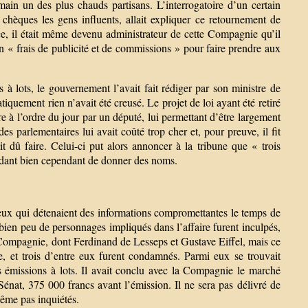
ain un des plus chauds partisans. L’interrogatoire d’un certain
hèques les gens influents, allait expliquer ce retournement de
ce, il était même devenu administrateur de cette Compagnie qu’il
 en « frais de publicité et de commissions » pour faire prendre aux
 à lots, le gouvernement l’avait fait rédiger par son ministre de
iquement rien n’avait été creusé. Le projet de loi ayant été retiré
 à l’ordre du jour par un député, lui permettant d’être largement
des parlementaires lui avait coûté trop cher et, pour preuve, il fit
it dû faire. Celui-ci put alors annoncer à la tribune que « trois
ardant bien cependant de donner des noms.
 ceux qui détenaient des informations compromettantes le temps de
 bien peu de personnages impliqués dans l’affaire furent inculpés,
 Compagnie, dont Ferdinand de Lesseps et Gustave Eiffel, mais ce
e, et trois d’entre eux furent condamnés. Parmi eux se trouvait
es émissions à lots. Il avait conclu avec la Compagnie le marché
nat, 375 000 francs avant l’émission. Il ne sera pas délivré de
ême pas inquiétés.