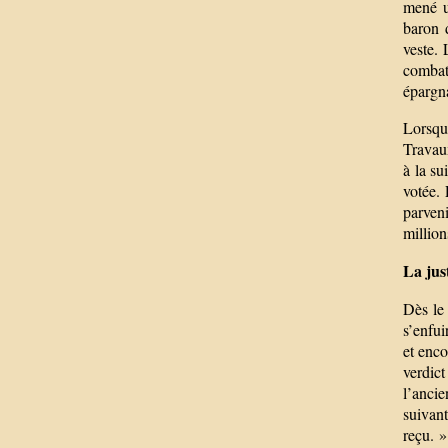
mené u
baron 
veste. 
combatt
épargna
Lorsque
Travaux
à la su
votée. 
parveni
millio
La jus
Dès le 
s’enfui
et enco
verdic
l’ancie
suivan
reçu. »