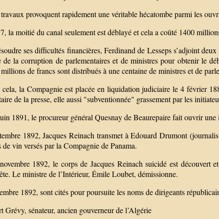
 travaux provoquent rapidement une véritable hécatombe parmi les ouvr
, la moitié du canal seulement est déblayé et cela a coûté 1400 millions
soudre ses difficultés financières, Ferdinand de Lesseps s’adjoint deux 
e de la corruption de parlementaires et de ministres pour obtenir le dé
millions de francs sont distribués à une centaine de ministres et de parl
cela, la Compagnie est placée en liquidation judiciaire le 4 février 18
taire de la presse, elle aussi "subventionnée" grassement par les initiat
uin 1891, le procureur général Quesnay de Beaurepaire fait ouvrir une i
tembre 1892, Jacques Reinach transmet à Edouard Drumont (journaliste 
ts de vin versés par la Compagnie de Panama.
novembre 1892, le corps de Jacques Reinach suicidé est découvert et
te. Le ministre de l’Intérieur, Émile Loubet, démissionne.
mbre 1892, sont cités pour poursuite les noms de dirigeants républicain
t Grévy, sénateur, ancien gouverneur de l’Algérie