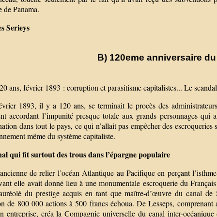
re de Panama.
s Serieys
B) 120eme anniversaire d
120 ans, février 1893 : corruption et parasitisme capitalistes... Le scan
évrier 1893, il y a 120 ans, se terminait le procès des administrateu
nt accordant l’impunité presque totale aux grands personnages qui ava
nation dans tout le pays, ce qui n’allait pas empêcher des escroqueries 
onnement même du système capitaliste.
al qui fit surtout des trous dans l’épargne populaire
 ancienne de relier l’océan Atlantique au Pacifique en perçant l’isthm
vant elle avait donné lieu à une monumentale escroquerie du Français F
auréolé du prestige acquis en tant que maître-d’œuvre du canal de S
on de 800 000 actions à 500 francs échoua. De Lesseps, comprenant alor
on entreprise, créa la Compagnie universelle du canal inter-océaniqu