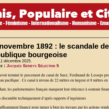
 novembre 1892 : le scandale d
publique bourgeoise
 11 décembre 2025.
ce :
Jacques Serieys Sélection 5
avoir terminé le percement du canal de Suez, Ferdinand de Lesseps proj
an pacifique . Ce canal à niveau de 22 mètres en largeur et 8 mètres en
nt, les parlementaires français marquent leur réticence à soutenir finan
s discutable techniquement d’après rapports d’ingénieurs
uffisamment financé pour mener à bien les travaux par les actions vend