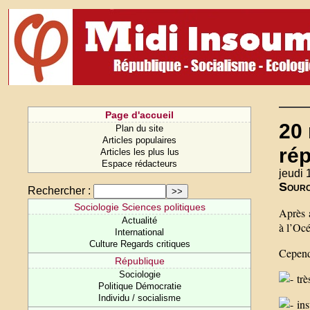
Page d'accueil
20
Plan du site
Articles populaires
ré
Articles les plus lus
Espace rédacteurs
jeudi
Sour
Rechercher :
Sociologie Sciences politiques
Après 
Actualité
à l’Océ
International
Culture Regards critiques
Cependa
République
Sociologie
trè
Politique Démocratie
Individu / socialisme
ins