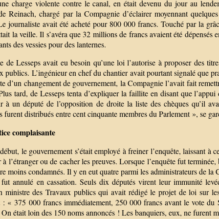
ne charge violente contre le canal, en était devenu du jour au lendem
de Reinach, chargé par la Compagnie d’éclairer moyennant quelques c
Le journaliste avait été acheté pour 800 000 francs. Touché par la grâ
ait la veille. Il s’avéra que 32 millions de francs avaient été dépensés
nts des vessies pour des lanternes.
 de Lesseps avait eu besoin qu’une loi l’autorise à proposer des titres
 publics. L’ingénieur en chef du chantier avait pourtant signalé que prat
ite d’un changement de gouvernement, la Compagnie l’avait fait remettre
Plus tard, de Lesseps tenta d’expliquer la faillite en disant que l’appui 
r à un député de l’opposition de droite la liste des chèques qu’il ava
ns furent distribués entre cent cinquante membres du Parlement », se g
tice complaisante
début, le gouvernement s’était employé à freiner l’enquête, laissant à
r à l’étranger ou de cacher les preuves. Lorsque l’enquête fut terminée,
re moins condamnés. Il y en eut quatre parmi les administrateurs de la
t fut annulé en cassation. Seuls dix députés virent leur immunité levé
n ministre des Travaux publics qui avait rédigé le projet de loi sur l
t : « 375 000 francs immédiatement, 250 000 francs avant le vote du Sé
 On était loin des 150 noms annoncés ! Les banquiers, eux, ne furent m