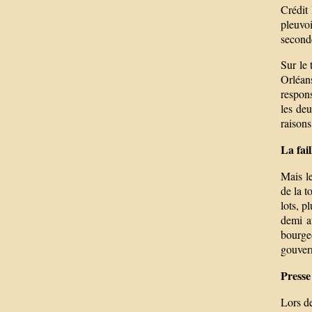
Crédit 
pleuvoi
seconde
Sur le 
Orléans
respons
les deu
raisons
La fail
Mais le
de la t
lots, p
demi a
bourgeo
gouvern
Presse
Lors de