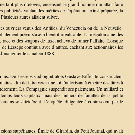
ne tarit plus d’éloges, encensant le grand homme qui allait faire
 publicités vantant les mérites de l’opération. Ainsi préparée, la
lusieurs autres allaient suivre.
 Les ouvriers venus des Antilles, du Venezuela ou de la Nouvelle-
itialement prévu s’avéra bientôt irréalisable. La mégalomanie des
 race et des wagons de luxe, acheva de ruiner l’affaire. Lorsque
 de Lesseps continua avec d’autres, cachant aux actionnaires les
t d’inaugurer le canal en 1888 ».
ns. De Lesseps s’adjoignit alors Gustave Eiffel, le constructeur
aires afin de faire voter une loi l’autorisant à émettre des titres à
effondrement. La Compagnie suspendit ses paiements. Un milliard et
temps leurs capitaux, mais des milliers de familles de la petite
Certains se suicidèrent. L’enquête, diligentée à contre-cœur par le
sions stupéfiantes. Émile de Girardin, du Petit Journal, qui avait