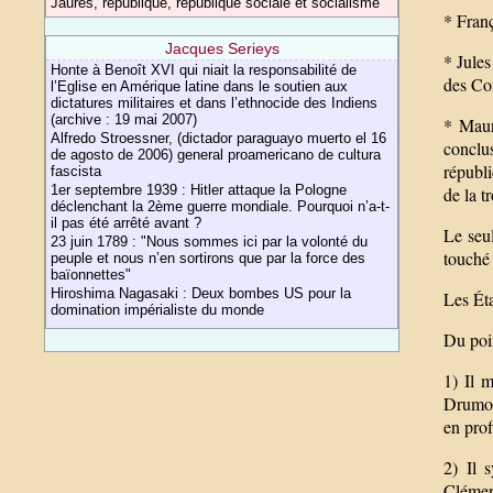
Jaurès, république, république sociale et socialisme
* Franç
Jacques Serieys
* Jule
Honte à Benoît XVI qui niait la responsabilité de
des Co
l’Eglise en Amérique latine dans le soutien aux
dictatures militaires et dans l’ethnocide des Indiens
(archive : 19 mai 2007)
* Maur
Alfredo Stroessner, (dictador paraguayo muerto el 16
conclu
de agosto de 2006) general proamericano de cultura
républi
fascista
1er septembre 1939 : Hitler attaque la Pologne
de la t
déclenchant la 2ème guerre mondiale. Pourquoi n’a-t-
il pas été arrêté avant ?
Le seu
23 juin 1789 : "Nous sommes ici par la volonté du
touché
peuple et nous n’en sortirons que par la force des
baïonnettes"
Hiroshima Nagasaki : Deux bombes US pour la
Les Éta
domination impérialiste du monde
Du poin
1) Il 
Drumon
en prof
2) Il 
Clémen