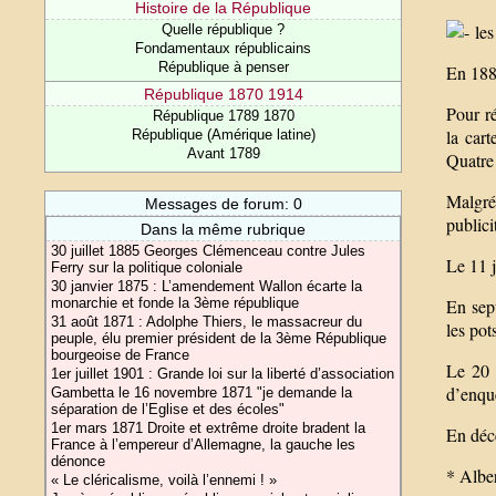
Histoire de la République
les
Quelle république ?
Fondamentaux républicains
République à penser
En 1887
République 1870 1914
Pour ré
République 1789 1870
la cart
République (Amérique latine)
Avant 1789
Quatre 
Malgré 
Messages de forum: 0
publici
Dans la même rubrique
30 juillet 1885 Georges Clémenceau contre Jules
Le 11 j
Ferry sur la politique coloniale
30 janvier 1875 : L’amendement Wallon écarte la
monarchie et fonde la 3ème république
En sep
31 août 1871 : Adolphe Thiers, le massacreur du
les po
peuple, élu premier président de la 3ème République
bourgeoise de France
Le 20 
1er juillet 1901 : Grande loi sur la liberté d’association
d’enquê
Gambetta le 16 novembre 1871 "je demande la
séparation de l’Eglise et des écoles"
1er mars 1871 Droite et extrême droite bradent la
En déce
France à l’empereur d’Allemagne, la gauche les
dénonce
* Alber
« Le cléricalisme, voilà l’ennemi ! »