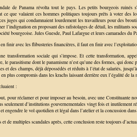
ndale de Panama révolta tout le pays. Les petits bourgeois ruinés s’
nt ce que valaient ces hommes politiques toujours prêts à voter des lo
ces juges qui condamnaient lourdement les travailleurs pour des broutil
er l’indignation en proposant des rafistolages de détail, les militants s
ociété bourgeoise. Jules Guesde, Paul Lafargue et leurs camarades du Part
en finir avec les flibusteries financières, il faut en finir avec l’exploitati
ne transformation sociale qui s’impose. Et cette transformation, appelée
e, le parasitisme dont le panamisme n’est qu’une des formes, qui donc pou
les et des champs, déjà dépossédés et réduits à l’état de salariés, jusqu
 en plus compromis dans les krachs laissant derrière eux l’égalité de la 
cluaient :
t, pour réclamer et pour imposer au besoin, avec une Constituante nous
s seulement d’institutions gouvernementales vingt fois et inutilement 
et engendre le vol quotidien et légal dans l’atelier et la concussion dans 
s et de multiples scandales après, cette conclusion reste toujours d