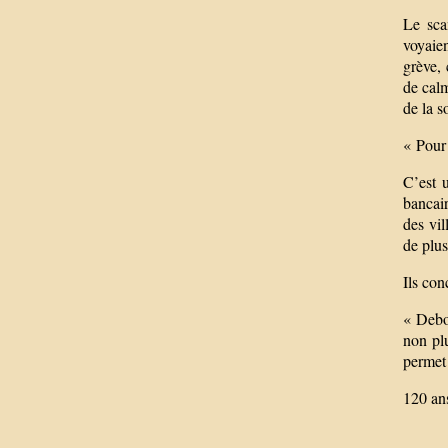
Le sca
voyaie
grève, 
de calm
de la s
« Pour 
C’est u
bancair
des vil
de plus
Ils con
« Debou
non plu
permet 
120 an