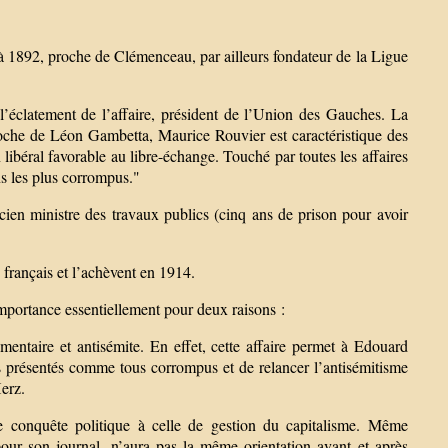
à 1892, proche de Clémenceau, par ailleurs fondateur de la Ligue
l’éclatement de l’affaire, président de l’Union des Gauches. La
roche de Léon Gambetta, Maurice Rouvier est caractéristique des
n libéral favorable au libre-échange. Touché par toutes les affaires
ns les plus corrompus."
cien ministre des travaux publics (cinq ans de prison pour avoir
 français et l’achèvent en 1914.
importance essentiellement pour deux raisons :
mentaire et antisémite. En effet, cette affaire permet à Edouard
s présentés comme tous corrompus et de relancer l’antisémitisme
Herz.
de conquête politique à celle de gestion du capitalisme. Même
pour son journal, n’aura pas la même orientation avant et après