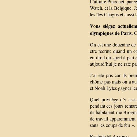
L’affaire Pinochet, parc
Watch, et la Belgique. Je 
les îles Chagos et aussi l
Vous siégez actuelle
olympiques de Paris. C
On est une douzaine de 
être recruté quand un co
en droit du sport à part 
aujourd’hui je ne rate p
J’ai été pris car ils pr
chôme pas mais on a aus
et Noah Lyles gagner leu
Quel privilège d’y assi
pendant ces jours remarq
ils habitaient rue Brogn
de travail apparemment d
sans les coups de feu ».
Rachida El Azzouzi