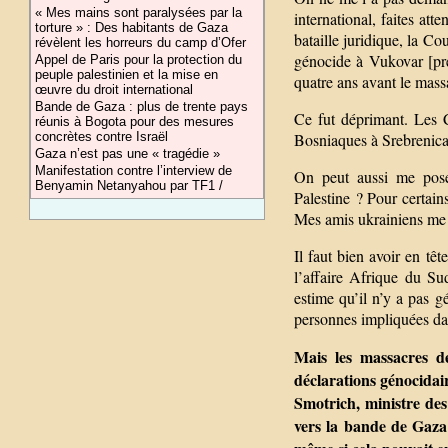
« Mes mains sont paralysées par la
international, faites at
torture » : Des habitants de Gaza
bataille juridique, la Co
révèlent les horreurs du camp d’Ofer
génocide à Vukovar [pre
Appel de Paris pour la protection du
peuple palestinien et la mise en
quatre ans avant le mass
œuvre du droit international
Bande de Gaza : plus de trente pays
Ce fut déprimant. Les C
réunis à Bogota pour des mesures
Bosniaques à Srebrenica 
concrètes contre Israël
Gaza n’est pas une « tragédie »
Manifestation contre l’interview de
On peut aussi me poser
Benyamin Netanyahou par TF1 /
Palestine ? Pour certains
Mes amis ukrainiens me 
Il faut bien avoir en tê
l’affaire Afrique du Su
estime qu’il n’y a pas g
personnes impliquées da
Mais les massacres de 
déclarations génocidai
Smotrich, ministre des
vers la bande de Gaza é