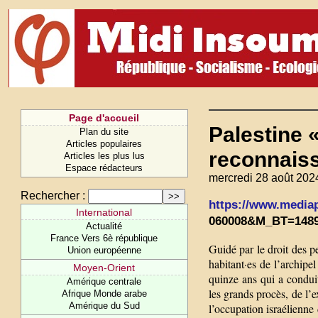
Page d'accueil
Palestine 
Plan du site
Articles populaires
reconnais
Articles les plus lus
Espace rédacteurs
mercredi 28 août 202
Rechercher :
https://www.mediapa
International
060008&M_BT=1489
Actualité
France Vers 6è république
Guidé par le droit des p
Union européenne
habitant·es de l’archip
Moyen-Orient
quinze ans qui a conduit
Amérique centrale
les grands procès, de l’
Afrique Monde arabe
Amérique du Sud
l’occupation israélienne 