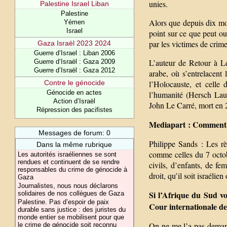
unies.
Palestine Israel Liban
Palestine
Alors que depuis dix moi
Yémen
Israel
point sur ce que peut ou 
par les victimes de crime
Gaza Israël 2023 2024
Guerre d’Israel : Liban 2006
L’auteur de Retour à Le
Guerre d’Israël : Gaza 2009
Guerre d’Israël : Gaza 2012
arabe, où s’entrelacent
l’Holocauste, et celle
Contre le génocide
Génocide en actes
l’humanité (Hersch Laut
Action d’Israël
John Le Carré, mort en 
Répression des pacifistes
Mediapart : Comment qu
Messages de forum: 0
Philippe Sands : Les rè
Dans la même rubrique
comme celles du 7 octobr
Les autorités israéliennes se sont
rendues et continuent de se rendre
civils, d’enfants, de fe
responsables du crime de génocide à
droit, qu’il soit israélien
Gaza
Journalistes, nous nous déclarons
Si l’Afrique du Sud vo
solidaires de nos collègues de Gaza
Palestine. Pas d’espoir de paix
Cour internationale de 
durable sans justice : des juristes du
monde entier se mobilisent pour que
On ne me l’a pas demandé
le crime de génocide soit reconnu