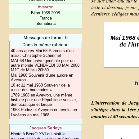
Je suis intervenu sur l
texte ci-dessous, je me
Aveyron
dernières, rédigées mais
Bilan 1968 2008
France
International
Mai 1968 
Messages de forum: 0
de l’i
Dans la même rubrique
40 ans après Mai 68 Parcours d’un
mao : Christophe Schimmel
MAI 68 Une grève générale pour un
autre monde VENDREDI 30 MAI 2008
MJC de Millau 20h30
Mai 1968 Souvenir d’une aurore en
Aveyron
h
10 et 11 mai 1968 Souvenir de la
« nuit des barricades »
1789 1968 en Aveyron, une même
histoire pour une République sociale,
L’intervention de Jacq
démocratique et laïque
s’intègre dans la 1ère 
1968 Rodez et Aveyron en révolution
Lycéens en mai 1968
minutes et 40 secondes 
Jacques Serieys
Honte à Benoît XVI qui niait la
responsabilité de l’Eglise en Amérique