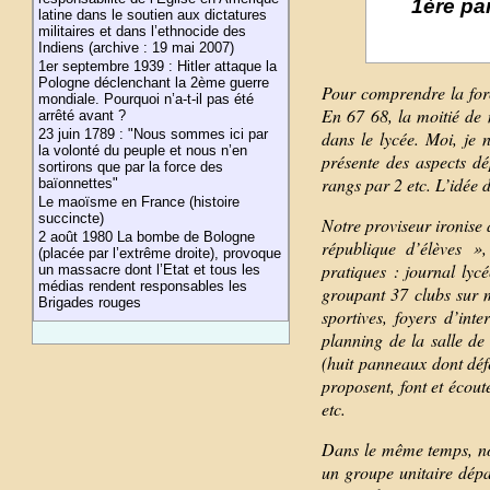
1ère pa
latine dans le soutien aux dictatures
militaires et dans l’ethnocide des
Indiens (archive : 19 mai 2007)
1er septembre 1939 : Hitler attaque la
Pologne déclenchant la 2ème guerre
Pour comprendre la forc
mondiale. Pourquoi n’a-t-il pas été
En 67 68, la moitié de 
arrêté avant ?
23 juin 1789 : "Nous sommes ici par
dans le lycée. Moi, je 
la volonté du peuple et nous n’en
présente des aspects dé
sortirons que par la force des
rangs par 2 etc. L’idée d
baïonnettes"
Le maoïsme en France (histoire
succincte)
Notre proviseur ironise 
2 août 1980 La bombe de Bologne
république d’élèves »
(placée par l’extrême droite), provoque
pratiques : journal lyc
un massacre dont l’Etat et tous les
médias rendent responsables les
groupant 37 clubs sur m
Brigades rouges
sportives, foyers d’int
planning de la salle de 
(huit panneaux dont déf
proposent, font et écout
etc.
Dans le même temps, nou
un groupe unitaire dépa