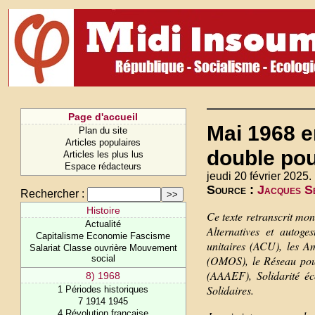
Page d'accueil
Mai 1968 e
Plan du site
Articles populaires
double pou
Articles les plus lus
Espace rédacteurs
jeudi 20 février 2025.
Source :
Jacques Se
Rechercher :
Histoire
Ce texte retranscrit mo
Actualité
Alternatives et autoge
Capitalisme Economie Fascisme
unitaires (ACU), les A
Salariat Classe ouvrière Mouvement
social
(OMOS), le Réseau pour 
(AAAEF), Solidarité éc
8) 1968
Solidaires.
1 Périodes historiques
7 1914 1945
4 Révolution française