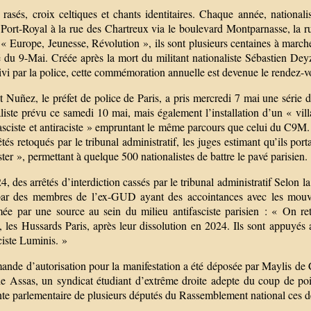
rasés, croix celtiques et chants identitaires. Chaque année, nationalis
 Port-Royal à la rue des Chartreux via le boulevard Montparnasse, la r
« Europe, Jeunesse, Révolution », ils sont plusieurs centaines à march
du 9-Mai. Créée après la mort du militant nationaliste Sébastien Deyzi
vi par la police, cette commémoration annuelle est devenue le rendez-v
 Nuñez, le préfet de police de Paris, a pris mercredi 7 mai une série d’a
liste prévu ce samedi 10 mai, mais également l’installation d’un « vil
asciste et antiraciste » empruntant le même parcours que celui du C9M.
êtés retoqués par le tribunal administratif, les juges estimant qu’ils port
ter », permettant à quelque 500 nationalistes de battre le pavé parisien.
, des arrêtés d’interdiction cassés par le tribunal administratif Selon l
ar des membres de l’ex-GUD ayant des accointances avec les mouve
mée par une source au sein du milieu antifasciste parisien : « On r
, les Hussards Paris, après leur dissolution en 2024. Ils sont appuyés
ciste Luminis. »
ande d’autorisation pour la manifestation a été déposée par Maylis d
e Assas, un syndicat étudiant d’extrême droite adepte du coup de 
nte parlementaire de plusieurs députés du Rassemblement national ces d