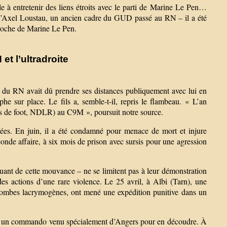
le à entretenir des liens étroits avec le parti de Marine Le Pen…
ls d’Axel Loustau, un ancien cadre du GUD passé au RN – il a été
proche de Marine Le Pen.
et l’ultradroite
e du RN avait dû prendre ses distances publiquement avec lui en
e sur place. Le fils a, semble-t-il, repris le flambeau. « L’an
ers de foot, NDLR) au C9M », poursuit notre source.
nées. En juin, il a été condamné pour menace de mort et injure
econde affaire, à six mois de prison avec sursis pour une agression
uant de cette mouvance – ne se limitent pas à leur démonstration
des actions d’une rare violence. Le 25 avril, à Albi (Tarn), une
bombes lacrymogènes, ont mené une expédition punitive dans un
 par un commando venu spécialement d’Angers pour en découdre. À