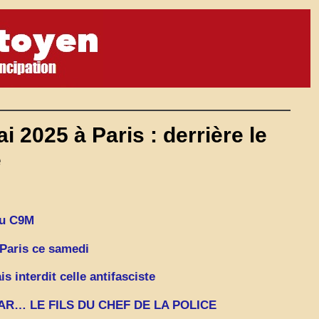
 2025 à Paris : derrière le
e
du C9M
s Paris ce samedi
s interdit celle antifasciste
AR… LE FILS DU CHEF DE LA POLICE