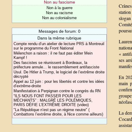
Non au fascisme
Crânes 
Non à la guerre
station
Non au racisme
slogan 
Non au colonialisme
Comité 
poursui
Messages de forum: 0
Dans la même rubrique
Laurent
Compte rendu d’un atelier de lecture PRS à Montreuil
nationa
sur le programme du Front National
« antif
Mélenchon a raison : il ne faut pas éditer Mein
Kampf !
ses arr
Des fascistes se réunissent à Bordeaux, la
manifes
préfecture annule… le rassemblement antifasciste
Usul. De Hitler à Trump, le logiciel de l’extrême droite
En 2024
décrypté
Appel au 12 juin : pour les libertés et contre les idées
main p
d’extrême-droite
confir
Manifestation à Perpignan contre le congrès du RN
groupe
“ILS NOUS FONT PASSER POUR LES
MÉCHANTS” : MALGRÉ LES POLÉMIQUES,
néofas
PARIS DÉFIE L’EXTRÊME DROITE (video)
"La République n’est pas un régime neutre" (
La dem
Combattons l’extrême droite, à Nice comme ailleurs)
Cocard
assista