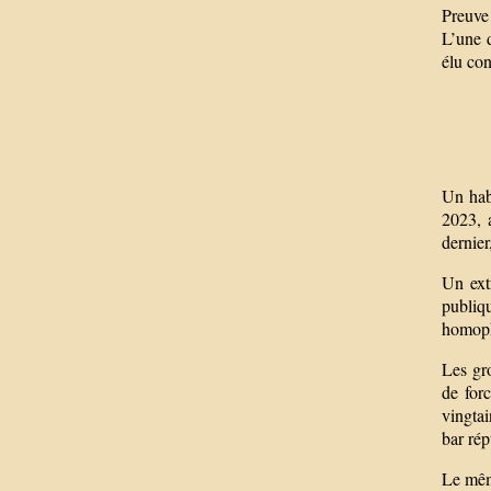
Preuve 
L’une 
élu con
Un hab
2023, 
dernier
Un ext
publiqu
homopho
Les gro
de forc
vingta
bar ré
Le mêm