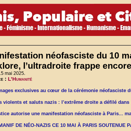
ifestation néofasciste du 10 mai
klore, l’ultradroite frappe encor
15 mai 2025.
ce :
L’Humanité
mages exclusives au cœur de la cérémonie néofasciste 
s violents et saluts nazis : l’extrême droite a défilé dan
stice autorise une manifestation néofasciste à Paris... mai
MANIF DE NÉO-NAZIS CE 10 MAI À PARIS SOUTENUE P