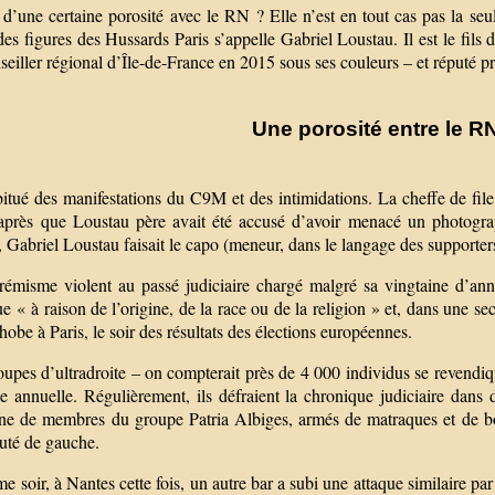
d’une certaine porosité avec le RN ? Elle n’est en tout cas pas la seu
des figures des Hussards Paris s’appelle Gabriel Loustau. Il est le fi
seiller régional d’Île-de-France en 2015 sous ses couleurs – et réputé 
Une porosité entre le RN 
itué des manifestations du C9M et des intimidations. La cheffe de fil
après que Loustau père avait été accusé d’avoir menacé un photograph
, Gabriel Loustau faisait le capo (meneur, dans le langage des support
rémisme violent au passé judiciaire chargé malgré sa vingtaine d’an
e « à raison de l’origine, de la race ou de la religion » et, dans une s
be à Paris, le soir des résultats des élections européennes.
upes d’ultradroite – on compterait près de 4 000 individus se revendiq
e annuelle. Régulièrement, ils défraient la chronique judiciaire dans 
ine de membres du groupe Patria Albiges, armés de matraques et de 
puté de gauche.
e soir, à Nantes cette fois, un autre bar a subi une attaque similaire