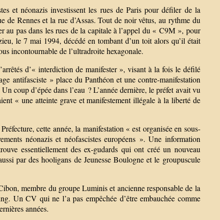
tes et néonazis investissent les rues de Paris pour défiler de la
ue de Rennes et la rue d’Assas. Tout de noir vêtus, au rythme du
er au pas dans les rues de la capitale à l’appel du « C9M », pour
eu, le 7 mai 1994, décédé en tombant d’un toit alors qu’il était
ous incontournable de l’ultradroite hexagonale.
rrêtés d’« interdiction de manifester », visant à la fois le défilé
lage antifasciste » place du Panthéon et une contre-manifestation
 Un coup d’épée dans l’eau ? L’année dernière, le préfet avait vu
aient « une atteinte grave et manifestement illégale à la liberté de
a Préfecture, cette année, la manifestation « est organisée en sous-
ments néonazis et néofascistes européens ». Une information
etrouve essentiellement des ex-gudards qui ont créé un nouveau
 aussi par des hooligans de Jeunesse Boulogne et le groupuscule
e Cibon, membre du groupe Luminis et ancienne responsable de la
poing. Un CV qui ne l’a pas empêchée d’être embauchée comme
ernières années.