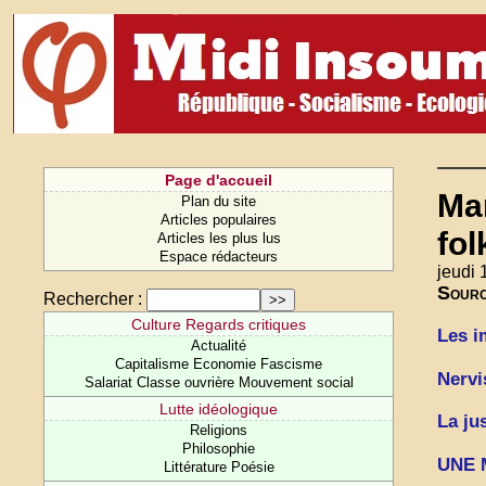
Page d'accueil
Man
Plan du site
Articles populaires
fol
Articles les plus lus
Espace rédacteurs
jeudi 
Sour
Rechercher :
Culture Regards critiques
Les i
Actualité
Capitalisme Economie Fascisme
Nervi
Salariat Classe ouvrière Mouvement social
Lutte idéologique
La ju
Religions
Philosophie
UNE 
Littérature Poésie