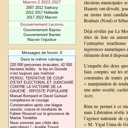
élections municipales se
Macron 2 2022-2027
2007 2012 Sarkozy
Haaretz ont dévoilé, jeu
2012 2017 Hollande
au moins trois candid
2017 2022 Macron
Roubaix (Nord) et Séba
Gouvernement Lecornu
Gouvernement Bayrou
Déjà révélée par Le Mon
Gouvernement Barnier
têtes de liste en amont
Macron l’injustice
l’entreprise israélien
ingérences numériques ét
Messages de forum: 0
éléments dont il disposai
Dans la même rubrique
220 000 personnes évacuées, 42 000
L’enquête des deux quot
hectares brûlés : le feu en Gironde
faux comptes sur les rés
n’est toujours pas maîtrisé
construites de toutes 
PEROU, TENTATIVE DE COUP
D’ETAT ELECTORAL ET JUDICIAIRE
« manipulation de tenda
CONTRE LA VICTOIRE DE LA
une autre société, cach
GAUCHE : RIPOSTE POPULAIRE
Aviv.
Manuel Bompard et David Guiraud :
compétence et courage
Consternation après une blague
Rien ne permet à ce sta
sexiste, crasse et insultante de
mais Libération révèle 
Fabien Roussel sur la grossesse de
l’agence nationale de cy
Marine Tondelier
Nous sommes aux côtés des
« M. Yigal Unna de Gala
agriculteurs ! - Aurélie Trouvé