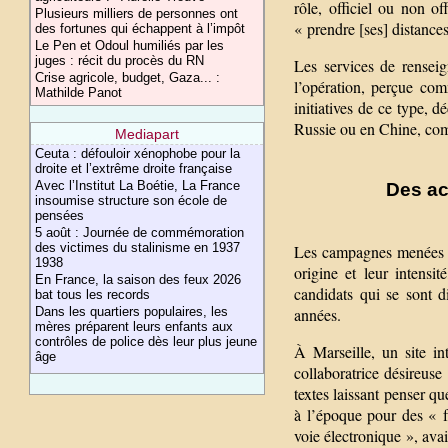
rôle, officiel ou non of
Plusieurs milliers de personnes ont
« prendre [ses] distances
des fortunes qui échappent à l’impôt
Le Pen et Odoul humiliés par les
juges : récit du procès du RN
Les services de renseig
Crise agricole, budget, Gaza... :
l’opération, perçue com
Mathilde Panot
initiatives de ce type, 
Russie ou en Chine, com
Mediapart
Ceuta : défouloir xénophobe pour la
droite et l’extrême droite française
Avec l’Institut La Boétie, La France
Des ac
insoumise structure son école de
pensées
5 août : Journée de commémoration
des victimes du stalinisme en 1937
Les campagnes menées c
1938
origine et leur intensit
En France, la saison des feux 2026
candidats qui se sont d
bat tous les records
Dans les quartiers populaires, les
années.
mères préparent leurs enfants aux
contrôles de police dès leur plus jeune
À Marseille, un site in
âge
collaboratrice désireuse
textes laissant penser q
à l’époque pour des « f
voie électronique », ava