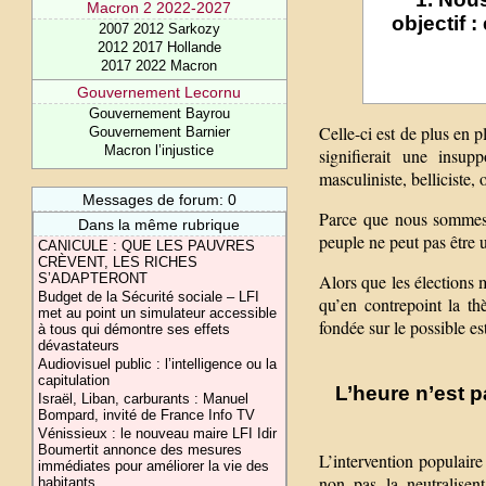
Macron 2 2022-2027
objectif 
2007 2012 Sarkozy
2012 2017 Hollande
2017 2022 Macron
Gouvernement Lecornu
Gouvernement Bayrou
Celle-ci est de plus en p
Gouvernement Barnier
Macron l’injustice
signifierait une insup
masculiniste, belliciste,
Messages de forum: 0
Parce que nous sommes 
Dans la même rubrique
peuple ne peut pas être 
CANICULE : QUE LES PAUVRES
CRÈVENT, LES RICHES
Alors que les élections m
S’ADAPTERONT
Budget de la Sécurité sociale – LFI
qu’en contrepoint la th
met au point un simulateur accessible
fondée sur le possible e
à tous qui démontre ses effets
dévastateurs
Audiovisuel public : l’intelligence ou la
capitulation
L’heure n’est p
Israël, Liban, carburants : Manuel
Bompard, invité de France Info TV
Vénissieux : le nouveau maire LFI Idir
Boumertit annonce des mesures
L’intervention populaire
immédiates pour améliorer la vie des
non pas la neutralisen
habitants