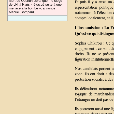
Mort de Quentin Deranque : le siège
Et puis il y a aussi un 
de LFI à Paris « évacué suite à une
représentation politiqu
menace à la bombe », annonce
notamment à l’élection d
Manuel Bompard
compte localement, et il
L’insoumission : La Fr
Qu’est-ce qui distingue
Sophia Chikirou : Ce qu
engagement : ce sont de
droits. Ils ne se prése
figuration institutionnell
Nos candidats portent u
zone. Ils ont droit à de
protection sociale, à des
Ils défendront notamment
logique de marchandisa
l’étranger ne doit pas de
Ils porteront aussi une 
l’extrême droite partout