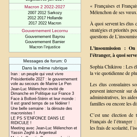
« Françaises et Françai
Macron 2 2022-2027
Mélenchon de ses vœux
2007 2012 Sarkozy
2012 2017 Hollande
À quoi servent les élus 
2017 2022 Macron
stratégies et priorités 
Gouvernement Lecornu
questions de L’insoumiss
Gouvernement Bayrou
Gouvernement Barnier
L’insoumission : On 
Macron l’injustice
l’étranger, à quoi serv
Messages de forum: 0
Sophia Chikirou : Les él
Dans la même rubrique
la vie quotidienne de plu
Iran : un peuple qui veut vivre
Présidentielle 2027 : le gouvernement
Les élus consulaires so
vole au secours de Marine Le Pen
Jean-Luc Mélenchon invité de
peuvent intervenir sur d
Dimanche en Politique sur France 3
administratives, les aid
Face à Bolloré-Stérin et leur monde :
familles ou encore les dif
Il est grand temps de se fédérer !
Une belle semaine : la déroute des
macronistes !
C’est une élection de t
LE PS S’ENFONCE DANS LE
Français de l’étranger :
RIDICULE !
les frais de scolarité, l’
Meeting avec Jean-Luc Mélenchon et
Yassin Zeghli à Argenteuil