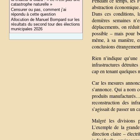
Pendant ce temps, les Fr
catastrophe naturelle »
abstraction économique. 
Censurer ou pas, comment j’ai
Dans ces conditions, 
répondu à cette question
dernières semaines n’
Allocution de Manuel Bompard sur les
résultats du second tour des élections
déplacements, on réduit 
municipales 2026
possible – mais pour be
même, à sa manière, en
conclusions étrangement 
Rien n’indique qu’une s
infrastructures détruite
cap en tenant quelques 
Car les mesures annoncé
s’annonce. Qui a nom co
produits manufacturés… R
reconstruction des infr
s’agissait de passer un c
Malgré les divisions p
L’exemple de la grande 
direction claire – élect