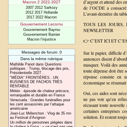
d’argent et attend des 
Macron 2 2022-2027
de l’OCDE a consacré 0
2007 2012 Sarkozy
2012 2017 Hollande
L’avant-dernière du tabl
2017 2022 Macron
TOUS LES JOURS,
Gouvernement Lecornu
NEWSLETTER
Gouvernement Bayrou
Gouvernement Barnier
Macron l’injustice
👉 C’EST ICI ET C’
Messages de forum: 0
Sur le papier, difficile d
annonces disent d’abord
Dans la même rubrique
masquer. Voilà des année
Mathilde Panot dans Questions
politiques : Trump, blocage des prix,
toute dépense doit être s
Présidentielle 2027...
réponse consiste en u
"MÉDIA" FRONTIÈRES : UN
BUSINESS DE FACHOS TRÈS
économique se résumait à 
RENTABLE
Météo : épisode de chaleur précoce,
Oui, ces aides sont néce
remarquable et durable en France
ne pas voir qu’en refus
Venezuela : Grandes funérailles pour
les cent assassinés par l’attaque
récusant toute nouvelle
américaine
certaines entreprises 
Jean-Luc Mélenchon : Vlog de 35 mn
solution. Et restent touj
au Festival d’Avignon
Un million de personnes piégées dans
la chaleur à Gaza : « ce n’est pas une