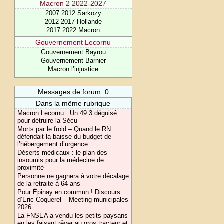
Macron 2 2022-2027
2007 2012 Sarkozy
2012 2017 Hollande
2017 2022 Macron
Gouvernement Lecornu
Gouvernement Bayrou
Gouvernement Barnier
Macron l’injustice
Messages de forum: 0
Dans la même rubrique
Macron Lecornu : Un 49.3 déguisé
pour détruire la Sécu
Morts par le froid – Quand le RN
défendait la baisse du budget de
l’hébergement d’urgence
Déserts médicaux : le plan des
insoumis pour la médecine de
proximité
Personne ne gagnera à votre décalage
de la retraite à 64 ans
Pour Épinay en commun ! Discours
d’Eric Coquerel – Meeting municipales
2026
La FNSEA a vendu les petits paysans
en les faisant rêver au gros tracteur et