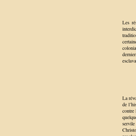
Les ré
interd
tradit
certain
coloni
dernier
esclava
La rév
de l’hi
contre
quelque
servil
Christ