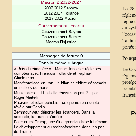
Macron 2 2022-2027
Le 28 
2007 2012 Sarkozy
2012 2017 Hollande
régleme
2017 2022 Macron
règne d
Gouvernement Lecornu
du syst
Gouvernement Bayrou
l’occas
Gouvernement Barnier
Taubira
Macron l’injustice
portée
Messages de forum: 0
Pourquo
Dans la même rubrique
Le Code
« Rois du cimetière » : Marine Tondelier règle ses
comptes avec François Hollande et Raphael
règleme
Glucksman
protég
Manifestations en Iran : le bilan se chiffre désormais
popula
en milliers de morts
Municipales : LFI a-t-elle réussi son pari ? – par
françai
Roger Martelli
Racisme et islamophobie : ce que notre enquête
révèle sur Geodis
P
Zemmour veut déporter les étrangers. Dans la
seconde, la France s’arrête.
Face au roi Trump, une élue groenlandaise lui répond
Le développement du technofascisme dans les pas
de Trump