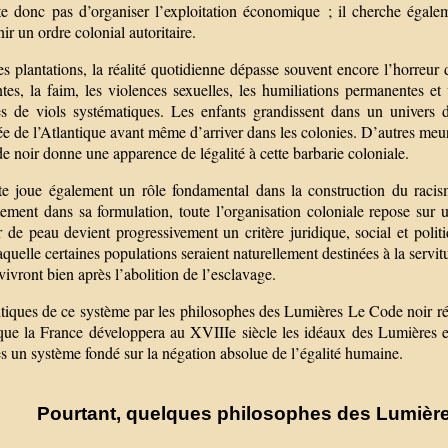
te donc pas d’organiser l’exploitation économique ; il cherche égaleme
ir un ordre colonial autoritaire.
s plantations, la réalité quotidienne dépasse souvent encore l’horreur 
ntes, la faim, les violences sexuelles, les humiliations permanentes e
es de viols systématiques. Les enfants grandissent dans un univers
ée de l’Atlantique avant même d’arriver dans les colonies. D’autres meu
 noir donne une apparence de légalité à cette barbarie coloniale.
te joue également un rôle fondamental dans la construction du raci
tement dans sa formulation, toute l’organisation coloniale repose sur u
 de peau devient progressivement un critère juridique, social et polit
aquelle certaines populations seraient naturellement destinées à la servi
vivront bien après l’abolition de l’esclavage.
tiques de ce système par les philosophes des Lumières Le Code noir rév
que la France développera au XVIIIe siècle les idéaux des Lumières et
s un système fondé sur la négation absolue de l’égalité humaine.
Pourtant, quelques philosophes des Lumière