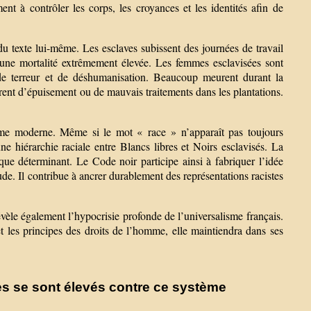
nt à contrôler les corps, les croyances et les identités afin de
du texte lui-même. Les esclaves subissent des journées de travail
t une mortalité extrêmement élevée. Les femmes esclavisées sont
 de terreur et de déshumanisation. Beaucoup meurent durant la
rent d’épuisement ou de mauvais traitements dans les plantations.
sme moderne. Même si le mot « race » n’apparaît pas toujours
ne hiérarchie raciale entre Blancs libres et Noirs esclavisés. La
ique déterminant. Le Code noir participe ainsi à fabriquer l’idée
tude. Il contribue à ancrer durablement des représentations racistes
èle également l’hypocrisie profonde de l’universalisme français.
 les principes des droits de l’homme, elle maintiendra dans ses
s se sont élevés contre ce système