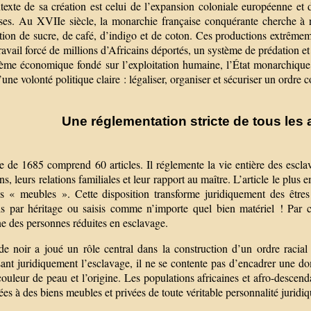
texte de sa création est celui de l’expansion coloniale européenne et
ises. Au XVIIe siècle, la monarchie française conquérante cherche à ri
ion de sucre, de café, d’indigo et de coton. Ces productions extrêmemen
travail forcé de millions d’Africains déportés, un système de prédation et
tème économique fondé sur l’exploitation humaine, l’État monarchique
une volonté politique claire : légaliser, organiser et sécuriser un ordre c
Une réglementation stricte de tous les 
e de 1685 comprend 60 articles. Il réglemente la vie entière des esclave
ns, leurs relations familiales et leur rapport au maître. L’article le plus
es « meubles ». Cette disposition transforme juridiquement des être
s par héritage ou saisis comme n’importe quel bien matériel ! Par cet 
e des personnes réduites en esclavage.
e noir a joué un rôle central dans la construction d’un ordre racial
sant juridiquement l’esclavage, il ne se contente pas d’encadrer une d
couleur de peau et l’origine. Les populations africaines et afro-descen
ées à des biens meubles et privées de toute véritable personnalité juridiq