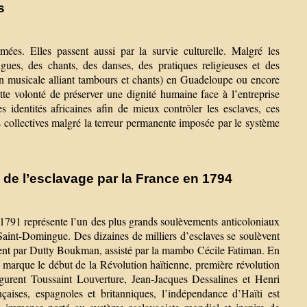
s
ées. Elles passent aussi par la survie culturelle. Malgré les
ngues, des chants, des danses, des pratiques religieuses et des
on musicale alliant tambours et chants) en Guadeloupe ou encore
ette volonté de préserver une dignité humaine face à l’entreprise
 identités africaines afin de mieux contrôler les esclaves, ces
s collectives malgré la terreur permanente imposée par le système
n de l’esclavage par la France en 1794
 1791 représente l’un des plus grands soulèvements anticoloniaux
 Saint-Domingue. Des dizaines de milliers d’esclaves se soulèvent
ment par Dutty Boukman, assisté par la mambo Cécile Fatiman. En
e marque le début de la Révolution haïtienne, première révolution
figurent Toussaint Louverture, Jean-Jacques Dessalines et Henri
aises, espagnoles et britanniques, l’indépendance d’Haïti est