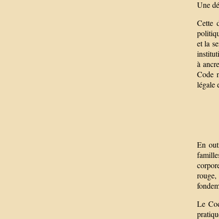
Une dé
Cette 
politiq
et la s
institu
à ancre
Code n
légale 
En out
famille
corpore
rouge, 
fondem
Le Code
pratiqu