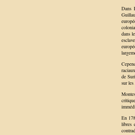
Dans L
Guilla
europée
coloni
dans le
esclav
europé
largem
Cependa
raciaux
de Suri
sur les
Montesq
critiqu
immédi
En 178
libres
contrad