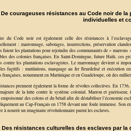
De courageuses résistances au Code noir de la 
individuelles et c
oire du Code noir est également celle des résistances à l’esclavag
uellement : marronnage, sabotages, insurrections, préservation clande
s fuient les plantations pour rejoindre des communautés de « marrons » 
ibles des colonies françaises. En Saint-Domingue, future Haïti, ces gr
es contre les plantations esclavagistes. Le marronnage devient si impo
les fugitifs : mutilations, marquage au fer fleurdelisé et exécution en
s françaises, notamment en Martinique et en Guadeloupe, où des milliers 
istances prennent également la forme de révoltes collectives. En 1736,
 majeure de la lutte contre le système colonial. Marron et guérisseur,
 empoisonné des colons et du bétail afin de déstabiliser l’économie escl
bliquement au Cap-Français en 1758 devant une foule immense. Son exécu
re à nourrir un imaginaire révolutionnaire parmi les esclaves.
Des résistances culturelles des esclaves par la 