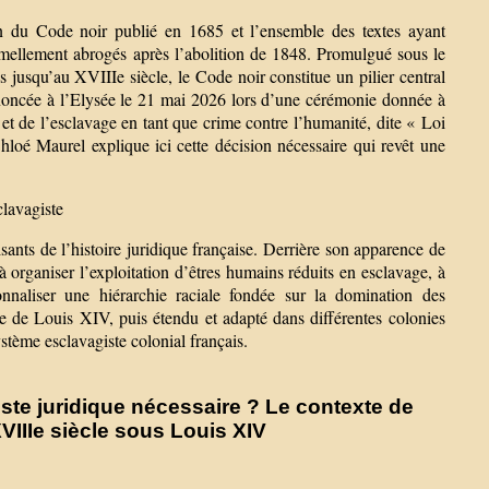
n du Code noir publié en 1685 et l’ensemble des textes ayant
ormellement abrogés après l’abolition de 1848. Promulgué sous le
 jusqu’au XVIIIe siècle, le Code noir constitue un pilier central
annoncée à l’Elysée le 21 mai 2026 lors d’une cérémonie donnée à
e et de l’esclavage en tant que crime contre l’humanité, dite « Loi
Chloé Maurel explique ici cette décision nécessaire qui revêt une
clavagiste
sants de l’histoire juridique française. Derrière son apparence de
à organiser l’exploitation d’êtres humains réduits en esclavage, à
ionnaliser une hiérarchie raciale fondée sur la domination des
e de Louis XIV, puis étendu et adapté dans différentes colonies
ystème esclavagiste colonial français.
este juridique nécessaire ? Le contexte de
VIIIe siècle sous Louis XIV