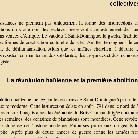
collective
sistances ne prennent pas uniquement la forme des insurrections arm
ictions du Code noir, les esclaves préservent clandestinement des la
ions venues d’Afrique. Le vaudou à Saint-Domingue, le gwoka (traditi
es formes de créolisation culturelle dans les Antilles témoignent de c
ale de déshumanisation. Alors que les maîtres cherchent à détruire les
s résistent en maintenant des solidarités, des croyances et des mémoire
giste.
La révolution haïtienne et la première abolitio
olution haïtienne menée par les esclaves de Saint-Domingue à partir de
stoire moderne. Cette insurrection éclate en août 1791 dans le nord de
 les colons français après la cérémonie du Bois-Caïman dirigée notam
s semaines, des centaines de plantations sont incendiées. Cette révolt
e victorieuse de l’histoire moderne. Parmi ses principaux dirigeants 
ophe. Après plus de douze années de guerre contre les armées franç