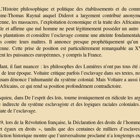
’Histoire philosophique et politique des établissements et du com
ume-Thomas Raynal auquel Diderot a largement contribué anonymeme
nne, les massacres, l’exploitation économique et la traite des Africain
ale et affirme que nul homme ne peut légitimement posséder un autre
s plantations et considère l’esclavage comme une atteinte fondamentale
es contre leurs maîtres. Il annonce presque prophétiquement qu’un 
enne. Cette prise de position est particulièrement remarquable au X
ent les puissances européennes, y compris la France.
nt, il faut nuancer : les philosophes des Lumières n’ont pas tous été 
 de leur époque. Voltaire critique parfois l’esclavage dans ses textes,
nam dénonce l’inhumanité du système colonial. Mais Voltaire a aussi in
 Africains, ce qui rend sa position profondément contradictoire.
uieu, dans De l’esprit des lois, tourne ironiquement en ridicule les arg
e indirecte du système esclavagiste et des logiques raciales coloniale
ate de l’esclavage.
9, lors de la Révolution française, la Déclaration des droits de l’hom
 et égaux en droits », tandis que des centaines de milliers d’esclaves
iction historique montre que l’universalisme proclamé n’a longtemps excl