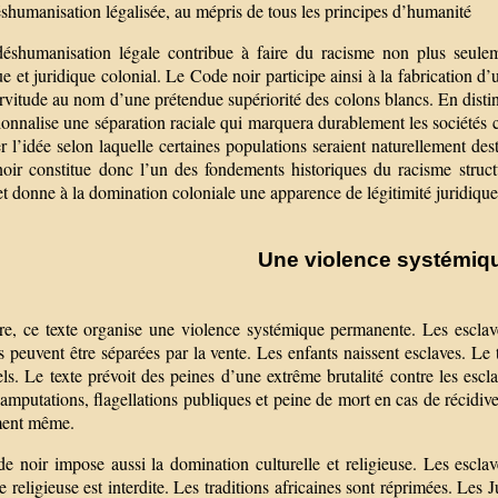
shumanisation légalisée, au mépris de tous les principes d’humanité
déshumanisation légale contribue à faire du racisme non plus seulem
ue et juridique colonial. Le Code noir participe ainsi à la fabrication d’u
ervitude au nom d’une prétendue supériorité des colons blancs. En disti
tionnalise une séparation raciale qui marquera durablement les sociétés
r l’idée selon laquelle certaines populations seraient naturellement desti
oir constitue donc l’un des fondements historiques du racisme struct
et donne à la domination coloniale une apparence de légitimité juridique 
Une violence systémiq
re, ce texte organise une violence systémique permanente. Les esclave
s peuvent être séparées par la vente. Les enfants naissent esclaves. Le
ls. Le texte prévoit des peines d’une extrême brutalité contre les escl
amputations, flagellations publiques et peine de mort en cas de récidive
ent même.
 noir impose aussi la domination culturelle et religieuse. Les esclave
e religieuse est interdite. Les traditions africaines sont réprimées. Les 