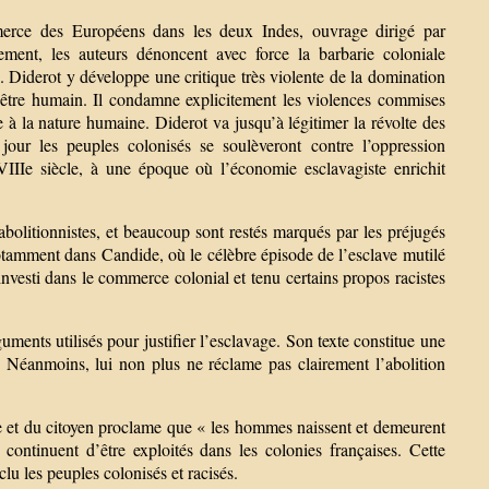
merce des Européens dans les deux Indes, ouvrage dirigé par
nt, les auteurs dénoncent avec force la barbarie coloniale
s. Diderot y développe une critique très violente de la domination
 être humain. Il condamne explicitement les violences commises
 à la nature humaine. Diderot va jusqu’à légitimer la révolte des
jour les peuples colonisés se soulèveront contre l’oppression
VIIIe siècle, à une époque où l’économie esclavagiste enrichit
abolitionnistes, et beaucoup sont restés marqués par les préjugés
 notamment dans Candide, où le célèbre épisode de l’esclave mutilé
vesti dans le commerce colonial et tenu certains propos racistes
uments utilisés pour justifier l’esclavage. Son texte constitue une
s. Néanmoins, lui non plus ne réclame pas clairement l’abolition
me et du citoyen proclame que « les hommes naissent et demeurent
 continuent d’être exploités dans les colonies françaises. Cette
u les peuples colonisés et racisés.