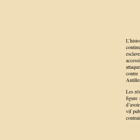
L’hist
contin
esclave
access
attaqu
contre 
Antille
Les rés
figure
d’avoir
vif pu
contrai