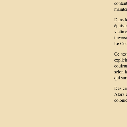
conten
mainten
Dans le
épuisa
victim
travers
Le Code
Ce tex
explici
couleur
selon l
qui sur
Des cri
Alors 
colonie