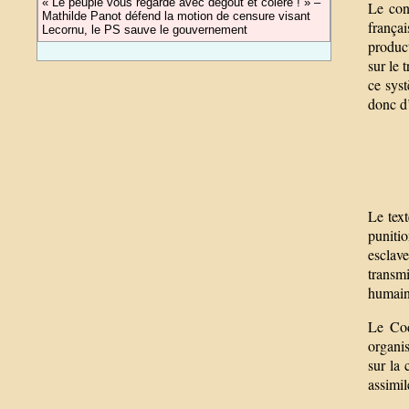
« Le peuple vous regarde avec dégoût et colère ! » –
Le con
Mathilde Panot défend la motion de censure visant
frança
Lecornu, le PS sauve le gouvernement
product
sur le 
ce sys
donc d’
Le text
punitio
esclav
transmi
humain
Le Cod
organi
sur la 
assimil