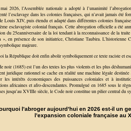
mai 2026, l’Assemblée nationale a adopté à l’unanimité l’abrogatio
nté l’esclavage dans les colonies françaises, qui n’avait jamais été f
e Louis XIV, puis étendu et adapté dans différentes colonies françaises
ème esclavagiste colonial français. Cette abrogation officielle a été 
ion du 25eanniversaire de la loi tendant à la reconnaissance de la trait
 », en présence de son initiatrice, Christiane Taubira. L’historienne 
 symbolique majeure.
i la République doit enfin abolir symboliquement ce texte raciste et es
 noir (1685) est l’un des textes les plus violents et les plus déshumani
nt juridique rationnel se cache en réalité une machine légale destinée 
er les intérêts économiques des puissances coloniales et à institut
tions africaines et afro-descendantes. Promulgué en 1685 sous le règn
ses jusqu’au XVIIIe siècle, le Code noir constitue un pilier central du s
ourquoi l’abroger aujourd’hui en 2026 est-il un g
l’expansion coloniale française au X