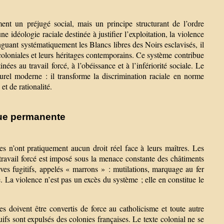
ent un préjugé social, mais un principe structurant de l’ordre
ne idéologie raciale destinée à justifier l’exploitation, la violence
nguant systématiquement les Blancs libres des Noirs esclavisés, il
 coloniales et leurs héritages contemporains. Ce système contribue
nées au travail forcé, à l’obéissance et à l’infériorité sociale. Le
urel moderne : il transforme la discrimination raciale en norme
et de rationalité.
ue permanente
s n’ont pratiquement aucun droit réel face à leurs maîtres. Les
 travail forcé est imposé sous la menace constante des châtiments
aves fugitifs, appelés « marrons » : mutilations, marquage au fer
. La violence n’est pas un excès du système ; elle en constitue le
s doivent être convertis de force au catholicisme et toute autre
Juifs sont expulsés des colonies françaises. Le texte colonial ne se