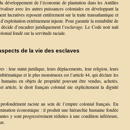
 du développement de l’économie de plantation dans les Antilles
valiser avec les autres puissances coloniales en développant la
t lucratives reposent entièrement sur la traite transatlantique et
 d’exploitation extrêmement injuste. Pour garantir la rentabilité de
 décide d’encadrer juridiquement l’esclavage. Le Code noir naît
olonial fondé sur la servitude raciale.
aspects de la vie des esclaves
s : leur statut juridique, leurs déplacements, leur religion, leurs
 emblématique et le plus monstrueux est l’article 44, qui déclare les
s humains en objets de propriété pouvant être vendus, achetés,
article, le droit français colonial nie explicitement la dignité
 profondément raciste au sein de l’empire colonial français. En
omination économique : il produit une hiérarchie humaine fondée
dantes y sont progressivement réduites à une condition inférieure,
ue.