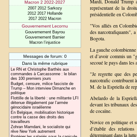
Mardi, Donald Trump a 
Macron 2 2022-2027
représentant de la droi
2007 2012 Sarkozy
présidentielle en Colomb
2012 2017 Hollande
2017 2022 Macron
"Vos alliés en Colombie
Gouvernement Lecornu
des narcotrafiquants", 
Gouvernement Bayrou
Gouvernement Barnier
Bogota.
Macron l’injustice
La gauche colombienne ac
et d’avoir commis un "g
Messages de forum: 0
secoué le pays dans les
Dans la même rubrique
Le RN et Christophe Barthès aux
"Je regrette que des pe
commandes à Carcassonne : le bilan
des 100 premiers jours
narcotrafic contribuent 
Budget, censure, milice fasciste de
M. de la Espriella de re
Trump – Mon interview Dimanche en
politique
Abelardo de la Espriel
Flottille de la liberté : une militante LFI
détenue illégalement par l’armée
devant les tribunaux des
génocidaire israélienne
de cocaïne.
En Belgique, mobilisation historique
contre la casse des droits des
Novice en politique et s
travailleurs
Zohran Mamdani, le socialiste qui
d’établir des relatio
rêve New York autrement
déterminant dans la lutte
Protéger les salariés sous la canicule,