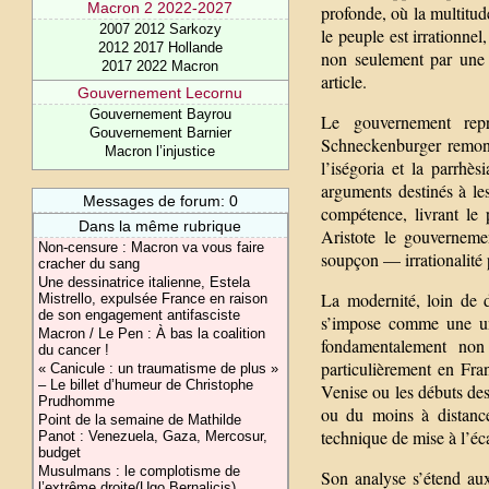
Macron 2 2022-2027
profonde, où la multitude
2007 2012 Sarkozy
le peuple est irrationnel
2012 2017 Hollande
non seulement par une 
2017 2022 Macron
article.
Gouvernement Lecornu
Gouvernement Bayrou
Le gouvernement repr
Gouvernement Barnier
Schneckenburger remonte
Macron l’injustice
l’iségoria et la parrhès
arguments destinés à le
Messages de forum: 0
compétence, livrant le
Dans la même rubrique
Aristote le gouverneme
Non-censure : Macron va vous faire
soupçon — irrationalité p
cracher du sang
Une dessinatrice italienne, Estela
La modernité, loin de d
Mistrello, expulsée France en raison
de son engagement antifasciste
s’impose comme une unit
Macron / Le Pen : À bas la coalition
fondamentalement non
du cancer !
particulièrement en Fr
« Canicule : un traumatisme de plus »
– Le billet d’humeur de Christophe
Venise ou les débuts des
Prudhomme
ou du moins à distance
Point de la semaine de Mathilde
technique de mise à l’éca
Panot : Venezuela, Gaza, Mercosur,
budget
Musulmans : le complotisme de
Son analyse s’étend aux
l’extrême droite(Ugo Bernalicis)