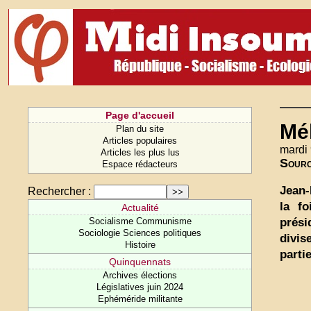
Page d'accueil
Mé
Plan du site
Articles populaires
mardi 
Articles les plus lus
Sour
Espace rédacteurs
Jean-
Rechercher :
la fo
Actualité
prési
Socialisme Communisme
Sociologie Sciences politiques
divis
Histoire
parti
Quinquennats
Archives élections
Législatives juin 2024
Ephéméride militante