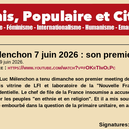
lenchon 7 juin 2026 : son prem
9 juin 2026.
ce :
https://www.youtube.com/watch?v=fOKrTImOlPc
Luc Mélenchon a tenu dimanche son premier meeting de 
is vitrine de LFI et laboratoire de la "Nouvelle F
dentielle. Le chef de file de la France insoumise a acc
er les peuples "en ethnie et en religion". Et il a mis s
e embourbé dans la question de la primaire unitaire, en as
Signatures: