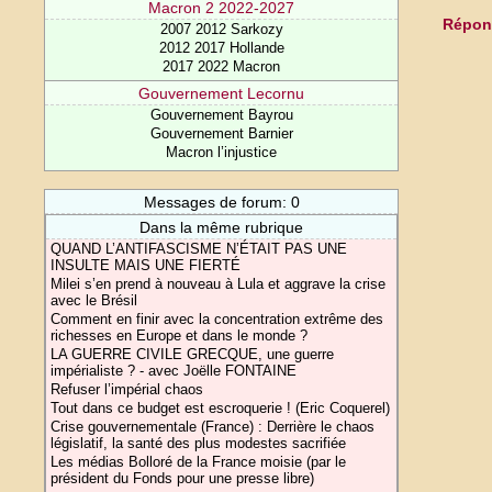
Macron 2 2022-2027
Répond
2007 2012 Sarkozy
2012 2017 Hollande
2017 2022 Macron
Gouvernement Lecornu
Gouvernement Bayrou
Gouvernement Barnier
Macron l’injustice
Messages de forum: 0
Dans la même rubrique
QUAND L’ANTIFASCISME N’ÉTAIT PAS UNE
INSULTE MAIS UNE FIERTÉ
Milei s’en prend à nouveau à Lula et aggrave la crise
avec le Brésil
Comment en finir avec la concentration extrême des
richesses en Europe et dans le monde ?
LA GUERRE CIVILE GRECQUE, une guerre
impérialiste ? - avec Joëlle FONTAINE
Refuser l’impérial chaos
Tout dans ce budget est escroquerie ! (Eric Coquerel)
Crise gouvernementale (France) : Derrière le chaos
législatif, la santé des plus modestes sacrifiée
Les médias Bolloré de la France moisie (par le
président du Fonds pour une presse libre)