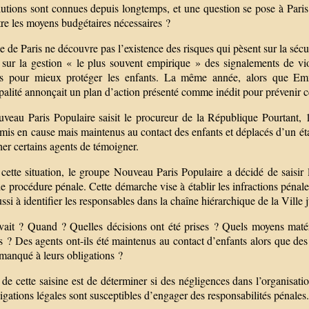
lutions sont connues depuis longtemps, et une question se pose à Paris
re les moyens budgétaires nécessaires ?
e de Paris ne découvre pas l’existence des risques qui pèsent sur la séc
it sur la gestion « le plus souvent empirique » des signalements de v
es pour mieux protéger les enfants. La même année, alors que Emm
alité annonçait un plan d’action présenté comme inédit pour prévenir c
eau Paris Populaire saisit le procureur de la République Pourtant, 11 
mis en cause mais maintenus au contact des enfants et déplacés d’un éta
er certains agents de témoigner.
cette situation, le groupe Nouveau Paris Populaire a décidé de saisir 
 procédure pénale. Cette démarche vise à établir les infractions pénale
ssi à identifier les responsables dans la chaîne hiérarchique de la Ville 
vait ? Quand ? Quelles décisions ont été prises ? Quels moyens matér
s ? Des agents ont-ils été maintenus au contact d’enfants alors que des 
 manqué à leurs obligations ?
 de cette saisine est de déterminer si des négligences dans l’organisati
igations légales sont susceptibles d’engager des responsabilités pénales