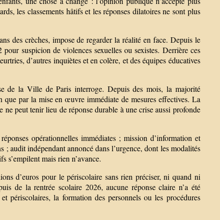
 enfants, une chose a changé : l’opinion publique n’accepte plus
ards, les classements hâtifs et les réponses dilatoires ne sont plus
dans des crèches, impose de regarder la réalité en face. Depuis le
 pour suspicion de violences sexuelles ou sexistes. Derrière ces
eurtries, d’autres inquiètes et en colère, et des équipes éducatives
 de la Ville de Paris interroge. Depuis des mois, la majorité
n que par la mise en œuvre immédiate de mesures effectives. La
 ne peut tenir lieu de réponse durable à une crise aussi profonde
 réponses opérationnelles immédiates ; mission d’information et
s ; audit indépendant annoncé dans l’urgence, dont les modalités
ifs s’empilent mais rien n’avance.
 d’euros pour le périscolaire sans rien préciser, ni quand ni
uis de la rentrée scolaire 2026, aucune réponse claire n’a été
 et périscolaires, la formation des personnels ou les procédures