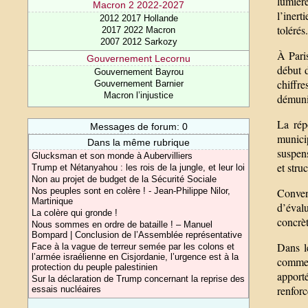
lumièr
Macron 2 2022-2027
l’inert
2012 2017 Hollande
tolérés
2017 2022 Macron
2007 2012 Sarkozy
À Paris
Gouvernement Lecornu
début 
Gouvernement Bayrou
chiffre
Gouvernement Barnier
Macron l’injustice
démuni
La rép
Messages de forum: 0
munici
Dans la même rubrique
suspens
Glucksman et son monde à Aubervilliers
et struc
Trump et Nétanyahou : les rois de la jungle, et leur loi
Non au projet de budget de la Sécurité Sociale
Nos peuples sont en colère ! - Jean-Philippe Nilor,
Conven
Martinique
d’évalu
La colère qui gronde !
concrèt
Nous sommes en ordre de bataille ! – Manuel
Bompard | Conclusion de l’Assemblée représentative
Dans l
Face à la vague de terreur semée par les colons et
l’armée israélienne en Cisjordanie, l’urgence est à la
commen
protection du peuple palestinien
apporté
Sur la déclaration de Trump concernant la reprise des
renforc
essais nucléaires