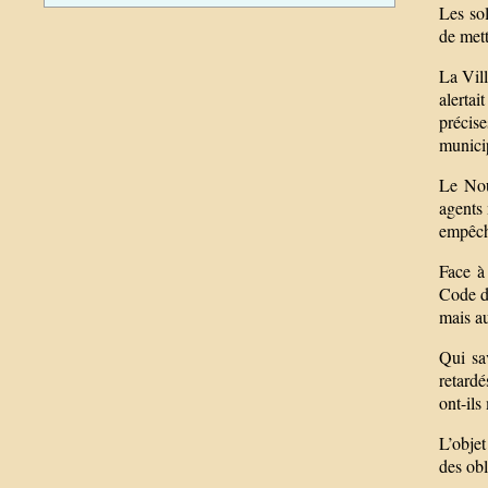
Les so
de mett
La Vill
alerta
précis
municip
Le Nouv
agents 
empêch
Face à 
Code de
mais au
Qui sa
retardé
ont-ils
L’objet
des obl