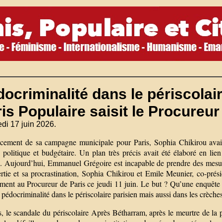
ocriminalité dans le périscolai
is Populaire saisit le Procureu
di 17 juin 2026.
cement de sa campagne municipale pour Paris, Sophia Chikirou avait
é politique et budgétaire. Un plan très précis avait été élaboré en lie
s. Aujourd’hui, Emmanuel Grégoire est incapable de prendre des mesur
ertie et sa procrastination, Sophia Chikirou et Emile Meunier, co-pr
ment au Procureur de Paris ce jeudi 11 juin. Le but ? Qu’une enquête p
 pédocriminalité dans le périscolaire parisien mais aussi dans les crèches
, le scandale du périscolaire Après Bétharram, après le meurtre de la p