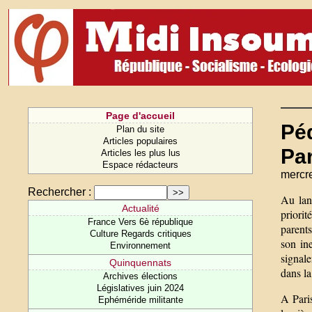
Page d'accueil
Péd
Plan du site
Articles populaires
Par
Articles les plus lus
Espace rédacteurs
mercre
Rechercher :
Au lan
Actualité
priorit
France Vers 6è république
parent
Culture Regards critiques
son in
Environnement
signale
Quinquennats
dans la
Archives élections
Législatives juin 2024
A Paris
Ephéméride militante