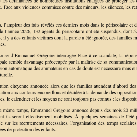
e les défaillances de nombreuses institutions chargées de protéger les
ie. Face aux violences commises contre des mineurs, les silences, les ret
.
, l’ampleur des faits révélés ces derniers mois dans le périscolaire et 
de l’année 2026, 132 agents du périscolaire ont été suspendus, dont 52
s, il y a des enfants victimes dont la parole a été ignorée, des familles m
es.
onse d’Emmanuel Grégoire interrogée Face à ce scandale, la réponse
pale semble davantage préoccupée par la maîtrise de sa communicatio
ion automatique des animateurs en cas de doute est nécessaire mais elle
turelle.
tion citoyenne annoncée alors que les familles attendent d’abord des
ation aux contours encore flous et décidée à la demande des opposition
es, le calendrier et les moyens ne sont toujours pas connus : les disposit
e même temps, Emmanuel Grégoire annonce depuis des mois 20 millions
t ils seront effectivement mobilisés. À quelques semaines de l’été p
e sur les recrutements nécessaires, l’organisation des temps scolaires
ées de protection des enfants.