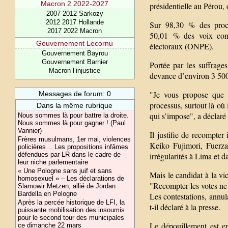
Macron 2 2022-2027
présidentielle au Pérou, 
2007 2012 Sarkozy
2012 2017 Hollande
Sur 98,30 % des procès
2017 2022 Macron
50,01 % des voix cont
Gouvernement Lecornu
électoraux (ONPE).
Gouvernement Bayrou
Gouvernement Barnier
Portée par les suffrage
Macron l’injustice
devance d’environ 3 500 
"Je vous propose que 
Messages de forum: 0
processus, surtout là où 
Dans la même rubrique
qui s’impose", a déclaré
Nous sommes là pour battre la droite.
Nous sommes là pour gagner ! (Paul
Vannier)
Il justifie de recompter
Frères musulmans, 1er mai, violences
Keiko Fujimori, Fuerza
policières… Les propositions infâmes
irrégularités à Lima et d
défendues par LR dans le cadre de
leur niche parlementaire
« Une Pologne sans juif et sans
Mais le candidat à la vic
homosexuel » – Les déclarations de
"Recompter les votes ne 
Slamowir Metzen, allié de Jordan
Bardella en Pologne
Les contestations, annul
Après la percée historique de LFI, la
t-il déclaré à la presse.
puissante mobilisation des insoumis
pour le second tour des municipales
Le dépouillement est e
ce dimanche 22 mars