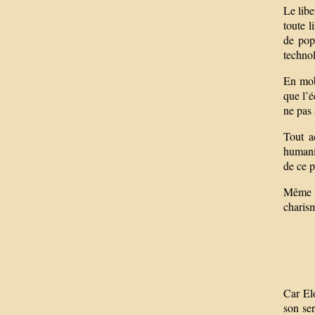
Le libe
toute l
de pop
techno
En mobi
que l’é
ne pas 
Tout a
humanit
de ce p
Même s
charism
Car Elo
son ser