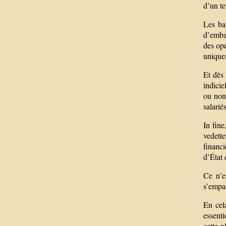
d’un te
Les ba
d’embar
des opé
unique
Et dès 
indicie
ou non,
salarié
In fin
vedette
financi
d’État 
Ce n’e
s’empar
En cela
essenti
cette p