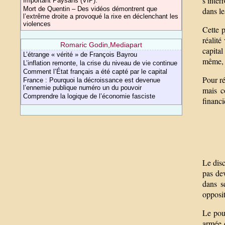
s’inte
Important Paysans (VIP).
Mort de Quentin – Des vidéos démontrent que
dans le
l’extrême droite a provoqué la rixe en déclenchant les
violences
Cette p
réalité
Romaric Godin,Mediapart
capital
L’étrange « vérité » de François Bayrou
même, c
L’inflation remonte, la crise du niveau de vie continue
Comment l’État français a été capté par le capital
Pour ré
France : Pourquoi la décroissance est devenue
l’ennemie publique numéro un du pouvoir
mais c
Comprendre la logique de l’économie fasciste
financi
Le disc
pas de
dans s
opposit
Le pouv
armée d