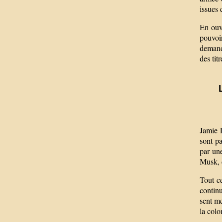
issues 
En ouvr
pouvoi
demande
des tit
Jamie D
sont pa
par une
Musk, c
Tout ce
continu
sent me
la col