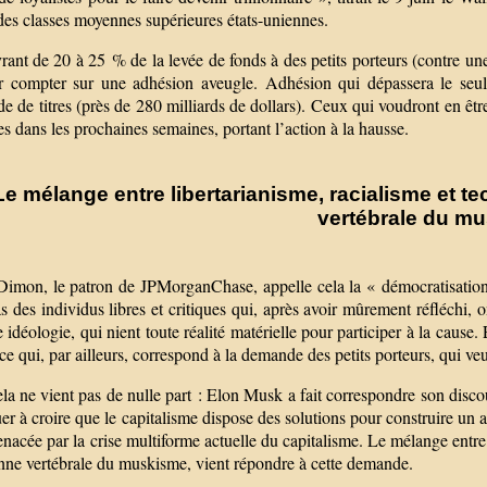
des classes moyennes supérieures états-uniennes.
ant de 20 à 25 % de la levée de fonds à des petits porteurs (contre un
r compter sur une adhésion aveugle. Adhésion qui dépassera le seul
 de titres (près de 280 milliards de dollars). Ceux qui voudront en êt
res dans les prochaines semaines, portant l’action à la hausse.
Le mélange entre libertarianisme, racialisme et t
vertébrale du m
imon, le patron de JPMorganChase, appelle cela la « démocratisation de
s des individus libres et critiques qui, après avoir mûrement réfléchi,
 idéologie, qui nient toute réalité matérielle pour participer à la cau
e qui, par ailleurs, correspond à la demande des petits porteurs, qui ve
la ne vient pas de nulle part : Elon Musk a fait correspondre son disco
er à croire que le capitalisme dispose des solutions pour construire un a
nacée par la crise multiforme actuelle du capitalisme. Le mélange entre 
onne vertébrale du muskisme, vient répondre à cette demande.