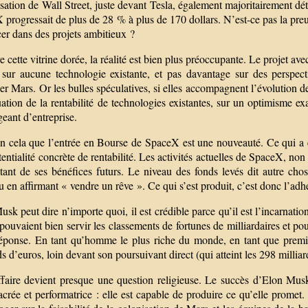
lisation de Wall Street, juste devant Tesla, également majoritairement
progressait de plus de 28 % à plus de 170 dollars. N’est-ce pas la preuv
cer dans des projets ambitieux ?
e cette vitrine dorée, la réalité est bien plus préoccupante. Le projet 
 sur aucune technologie existante, et pas davantage sur des perspect
er Mars. Or les bulles spéculatives, si elles accompagnent l’évolution d
ation de la rentabilité de technologies existantes, sur un optimisme ex
geant d’entreprise.
en cela que l’entrée en Bourse de SpaceX est une nouveauté. Ce qui a 
entialité concrète de rentabilité. Les activités actuelles de SpaceX, non r
tant de ses bénéfices futurs. Le niveau des fonds levés dit autre ch
 en affirmant « vendre un rêve ». Ce qui s’est produit, c’est donc l’ad
sk peut dire n’importe quoi, il est crédible parce qu’il est l’incarnat
pouvaient bien servir les classements de fortunes de milliardaires et pour
réponse. En tant qu’homme le plus riche du monde, en tant que prem
ds d’euros, loin devant son poursuivant direct (qui atteint les 298 milli
affaire devient presque une question religieuse. Le succès d’Elon Musk
crée et performatrice : elle est capable de produire ce qu’elle promet. 