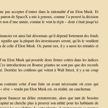
ne pas accepter d’entrer dans la rationalité d’un Elon Musk. Et
e le patron de SpaceX a mis à genoux, comme l’a prouvé la décision
et non d’une année, comme le veut la règle – dont s’était jusqu’ici
nancier est ainsi fait désormais qu’il dépend fortement des fonds
signifie que la plupart des investisseurs seront, qu’ils le veuillent
 de celle d’Elon Musk. Or, parmi eux, il y a aussi les retraités et
 d’un Elon Musk qui possède deux firmes cotées dans les indices
. Ces introductions en Bourse géantes ne sont pas que des records
té. Derrière les cotillons qui volent à Wall Street, il y a un coup
u contraire celui d’une fuite en avant nécrosante où ceux qui
Le « rêve » vendu par Elon Musk est, en réalité, un cauchemar.
our financer un délire extraterrestre, alors que tant de besoins
e capital ne cherche plus à prouver son utilité pour les habitants de
puisé les possibilités de cette planète, il croit pouvoir se tourner