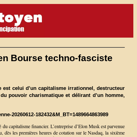
 en Bourse techno-fasciste
 est celui d’un capitalisme irrationnel, destructeur
ne du pouvoir charismatique et délirant d’un homme,
enne-20260612-182432&M_BT=1489664863989
é du capitalisme financier. L’entreprise d’Elon Musk est parvenue
nu, dès les premières heures de cotation sur le Nasdaq, la sixième