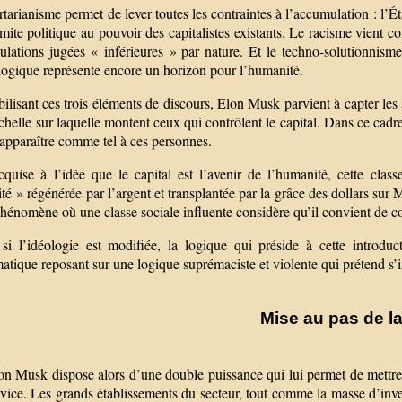
rtarianisme permet de lever toutes les contraintes à l’accumulation : l’É
imite politique au pouvoir des capitalistes existants. Le racisme vient co
ulations jugées « inférieures » par nature. Et le techno-solutionnisme
logique représente encore un horizon pour l’humanité.
lisant ces trois éléments de discours, Elon Musk parvient à capter les 
chelle sur laquelle montent ceux qui contrôlent le capital. Dans ce cadr
apparaître comme tel à ces personnes.
cquise à l’idée que le capital est l’avenir de l’humanité, cette clas
é » régénérée par l’argent et transplantée par la grâce des dollars sur 
hénomène où une classe sociale influente considère qu’il convient de con
i l’idéologie est modifiée, la logique qui préside à cette introduc
atique reposant sur une logique suprémaciste et violente qui prétend s’
Mise au pas de la
n Musk dispose alors d’une double puissance qui lui permet de mettre au
vice. Les grands établissements du secteur, tout comme la masse d’inves