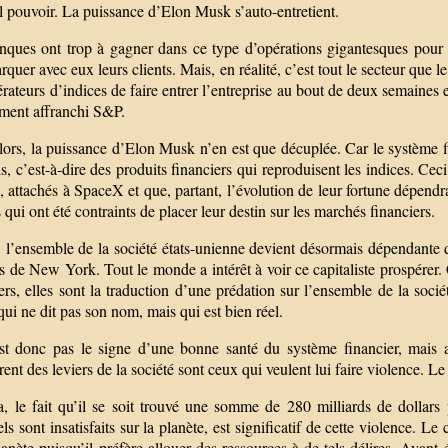
l pouvoir. La puissance d’Elon Musk s’auto-entretient.
nques ont trop à gagner dans ce type d’opérations gigantesques pour 
quer avec eux leurs clients. Mais, en réalité, c’est tout le secteur qu
rateurs d’indices de faire entrer l’entreprise au bout de deux semaines 
ment affranchi S&P.
lors, la puissance d’Elon Musk n’en est que décuplée. Car le système fi
ls, c’est-à-dire des produits financiers qui reproduisent les indices. Ceci 
 attachés à SpaceX et que, partant, l’évolution de leur fortune dépendra
s qui ont été contraints de placer leur destin sur les marchés financiers.
e, l’ensemble de la société états-unienne devient désormais dépendante
s de New York. Tout le monde a intérêt à voir ce capitaliste prospérer
ers, elles sont la traduction d’une prédation sur l’ensemble de la socié
qui ne dit pas son nom, mais qui est bien réel.
st donc pas le signe d’une bonne santé du système financier, mais a
ent des leviers de la société sont ceux qui veulent lui faire violence. 
, le fait qu’il se soit trouvé une somme de 280 milliards de dollars p
els sont insatisfaits sur la planète, est significatif de cette violence. L
lanète puisqu’il préfère allouer des ressources à de tels délires. Ayant é