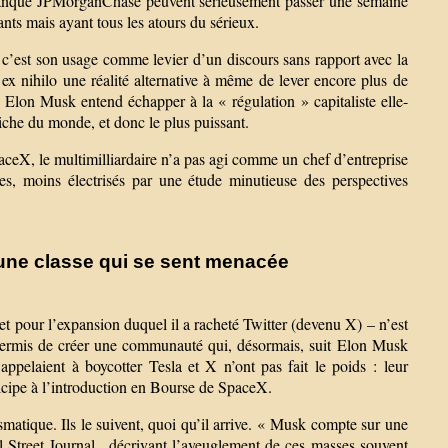
 la banque JPMorganChase peuvent sérieusement passer une semaine
ants mais ayant tous les atours du sérieux.
, c’est son usage comme levier d’un discours sans rapport avec la
r ex nihilo une réalité alternative à même de lever encore plus de
, Elon Musk entend échapper à la « régulation » capitaliste elle-
riche du monde, et donc le plus puissant.
paceX, le multimilliardaire n’a pas agi comme un chef d’entreprise
, moins électrisés par une étude minutieuse des perspectives
’une classe qui se sent menacée
t pour l’expansion duquel il a racheté Twitter (devenu X) – n’est
 permis de créer une communauté qui, désormais, suit Elon Musk
appelaient à boycotter Tesla et X n’ont pas fait le poids : leur
icipe à l’introduction en Bourse de SpaceX.
matique. Ils le suivent, quoi qu’il arrive. « Musk compte sur une
Wall Street Journal , décrivant l’aveuglement de ces masses souvent