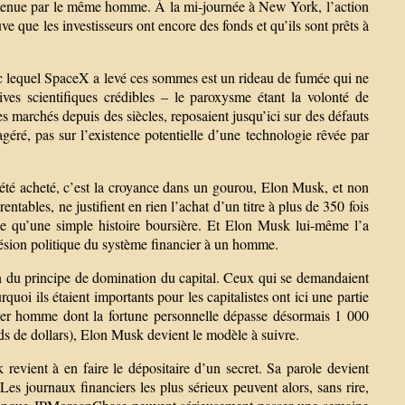
 détenue par le même homme. À la mi-journée à New York, l’action
e que les investisseurs ont encore des fonds et qu’ils sont prêts à
avec lequel SpaceX a levé ces sommes est un rideau de fumée qui ne
ives scientifiques crédibles – le paroxysme étant la volonté de
es marchés depuis des siècles, reposaient jusqu’ici sur des défauts
agéré, pas sur l’existence potentielle d’une technologie rêvée par
été acheté, c’est la croyance dans un gourou, Elon Musk, et non
entables, ne justifient en rien l’achat d’un titre à plus de 350 fois
ose qu’une simple histoire boursière. Et Elon Musk lui-même l’a
hésion politique du système financier à un homme.
ion du principe de domination du capital. Ceux qui se demandaient
quoi ils étaient importants pour les capitalistes ont ici une partie
ier homme dont la fortune personnelle dépasse désormais 1 000
ards de dollars), Elon Musk devient le modèle à suivre.
 revient à en faire le dépositaire d’un secret. Sa parole devient
Les journaux financiers les plus sérieux peuvent alors, sans rire,