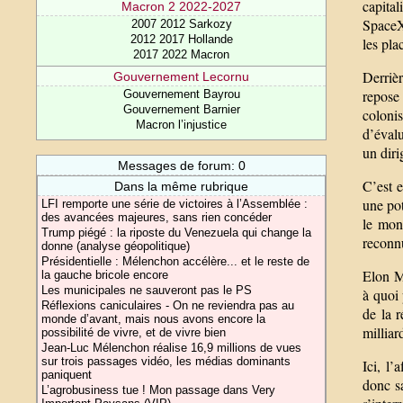
capita
Macron 2 2022-2027
SpaceX 
2007 2012 Sarkozy
2012 2017 Hollande
les pla
2017 2022 Macron
Derrièr
Gouvernement Lecornu
repose
Gouvernement Bayrou
Gouvernement Barnier
colonis
Macron l’injustice
d’évalu
un diri
Messages de forum: 0
C’est 
Dans la même rubrique
une pot
LFI remporte une série de victoires à l’Assemblée :
des avancées majeures, sans rien concéder
le mon
Trump piégé : la riposte du Venezuela qui change la
reconnu
donne (analyse géopolitique)
Présidentielle : Mélenchon accélère... et le reste de
Elon Mu
la gauche bricole encore
Les municipales ne sauveront pas le PS
à quoi 
Réflexions caniculaires - On ne reviendra pas au
de la 
monde d’avant, mais nous avons encore la
milliar
possibilité de vivre, et de vivre bien
Jean-Luc Mélenchon réalise 16,9 millions de vues
sur trois passages vidéo, les médias dominants
Ici, l’
paniquent
donc sa
L’agrobusiness tue ! Mon passage dans Very