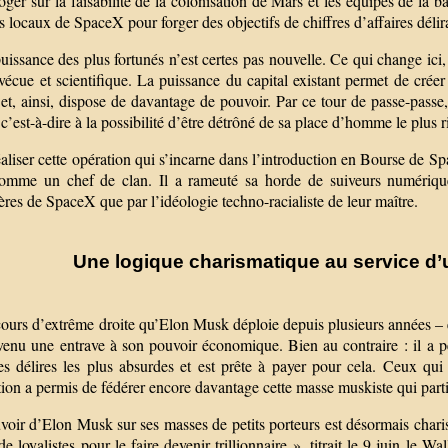
rroger sur la faisabilité de la colonisation de Mars et les équipes de
s locaux de SpaceX pour forger des objectifs de chiffres d’affaires délir
uissance des plus fortunés n’est certes pas nouvelle. Ce qui change ici
 vécue et scientifique. La puissance du capital existant permet de crée
 et, ainsi, dispose de davantage de pouvoir. Par ce tour de passe-passe
’est-à-dire à la possibilité d’être détrôné de sa place d’homme le plus 
aliser cette opération qui s’incarne dans l’introduction en Bourse de S
omme un chef de clan. Il a rameuté sa horde de suiveurs numériques
ères de SpaceX que par l’idéologie techno-racialiste de leur maître.
Une logique charismatique au service d
ours d’extrême droite qu’Elon Musk déploie depuis plusieurs années – e
venu une entrave à son pouvoir économique. Bien au contraire : il a
es délires les plus absurdes et est prête à payer pour cela. Ceux qui 
ion a permis de fédérer encore davantage cette masse muskiste qui part
oir d’Elon Musk sur ses masses de petits porteurs est désormais charis
e loyalistes pour le faire devenir trillionnaire », titrait le 9 juin le 