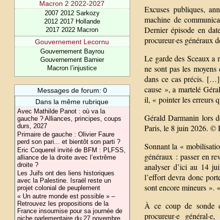
Macron 2 2022-2027
Excuses publiques, an
2007 2012 Sarkozy
machine de communicati
2012 2017 Hollande
Dernier épisode en date
2017 2022 Macron
procureur·es généraux de
Gouvernement Lecornu
Gouvernement Bayrou
Le garde des Sceaux a ré
Gouvernement Barnier
ne sont pas les moyens q
Macron l’injustice
dans ce cas précis. […]
cause », a martelé Géra
Messages de forum: 0
il, « pointer les erreurs
Dans la même rubrique
Avec Mathilde Panot : où va la
Gérald Darmanin lors de
gauche ? Alliances, principes, coups
durs, 2027
Paris, le 8 juin 2026. 
Primaire de gauche : Olivier Faure
perd son pari... et bientôt son parti ?
Sonnant la « mobilisatio
Eric Coquerel invité de BFM : PLFSS,
généraux : passer en rev
alliance de la droite avec l’extrême
droite ?
analyser d’ici au 14 jui
Les Juifs ont des liens historiques
l’effort devra donc port
avec la Palestine. Israël reste un
sont encore mineurs ». « E
projet colonial de peuplement
« Un autre monde est possible » –
Retrouvez les propositions de la
À ce coup de sonde exp
France insoumise pour sa journée de
procureur·e général·e
niche parlementaire du 27 novembre