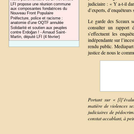
judiciaire : « Y a-t-il da
LFI propose une réunion commune
aux composantes fondatrices du
d’experts, d’enquêteurs s
Nouveau Front Populaire
Préfecture, police et racisme :
Le garde des Sceaux se
anatomie d’une OQTF annulée
consulter un rapport d
Solidarité et soutien aux peuples
contre Erdoğan ! - Arnaud Saint-
s’effectuent les enqu
Martin, député LFI (4 février)
indépendante sur l’incest
rendu public. Mediapart 
justice de nous le comm
Portant sur « [l]’éval
matière de violences se
judiciaires de pédocrimi
constat accablant, à pei