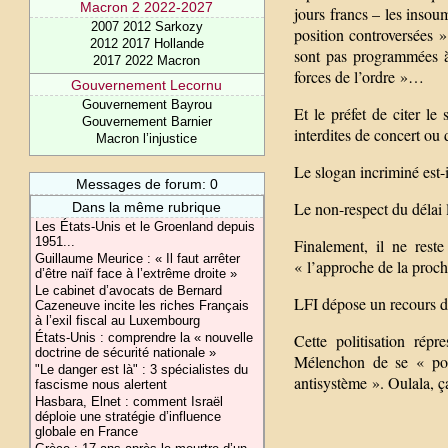
Macron 2 2022-2027
jours francs – les insoumi
2007 2012 Sarkozy
position controversées 
2012 2017 Hollande
sont pas programmées à 
2017 2022 Macron
forces de l’ordre »…
Gouvernement Lecornu
Gouvernement Bayrou
Et le préfet de citer le
Gouvernement Barnier
interdites de concert ou
Macron l’injustice
Le slogan incriminé est-i
Messages de forum: 0
Le non-respect du délai l
Dans la même rubrique
Les États-Unis et le Groenland depuis
1951...
Finalement, il ne rest
Guillaume Meurice : « Il faut arrêter
« l’approche de la procha
d’être naïf face à l’extrême droite »
Le cabinet d’avocats de Bernard
LFI dépose un recours de
Cazeneuve incite les riches Français
à l’exil fiscal au Luxembourg
Cette politisation ré
États-Unis : comprendre la « nouvelle
doctrine de sécurité nationale »
Mélenchon de se « pose
"Le danger est là" : 3 spécialistes du
antisystème ». Oulala, ç
fascisme nous alertent
Hasbara, Elnet : comment Israël
déploie une stratégie d’influence
globale en France