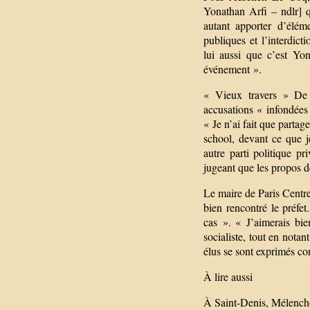
Yonathan Arfi – ndlr] q
autant apporter d’élém
publiques et l’interdic
lui aussi que c’est Yo
événement ».
« Vieux travers » De 
accusations « infondées
« Je n’ai fait que parta
school, devant ce que 
autre parti politique pr
jugeant que les propos 
Le maire de Paris Centr
bien rencontré le préfe
cas ». « J’aimerais bie
socialiste, tout en nota
élus se sont exprimés co
À lire aussi
À Saint-Denis, Mélencho