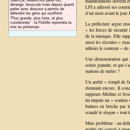
manifestations doivent ê
Jean-Luc Mélenchon parle fort,
dérange, bouscule mais depuis quand
LFI a adressé ses courriel
parler avec douceur a permis de
d’un mois avant le jour J
défendre les gens qui souffrent
“Plus grande, plus forte, et plus
coordonnée” : la Flottille reprendra la
La préfecture argue ensu
mer au printemps
« les forces de sécurité 
de la musique. Elle rapp
aussi les récentes « exa
ailleurs le contexte « d
Une démonstration qui a
soirée gratuite, et qui s
stations de métro ?
Un arrêté « rempli de f
étonnant encore. Il conc
rappeurs Médine et Soso
lui impute un « soutien
battues en brèche par le
scandé le slogan « tout 
Mais problème : au-delà 
réalité été convié à mo