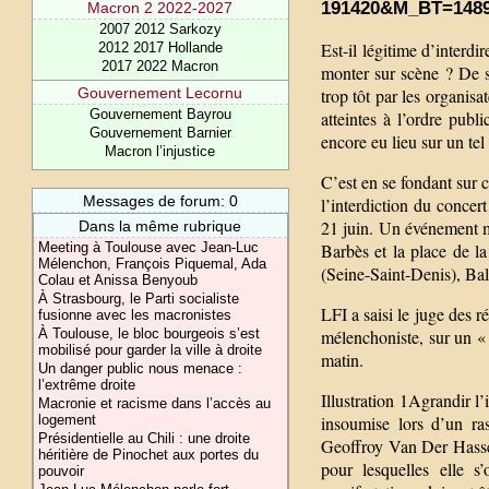
191420&M_BT=1489
Macron 2 2022-2027
2007 2012 Sarkozy
Est-il légitime d’interd
2012 2017 Hollande
2017 2022 Macron
monter sur scène ? De s
Gouvernement Lecornu
trop tôt par les organisa
Gouvernement Bayrou
atteintes à l’ordre pub
Gouvernement Barnier
encore eu lieu sur un te
Macron l’injustice
C’est en se fondant sur c
Messages de forum: 0
l’interdiction du concer
21 juin. Un événement mi
Dans la même rubrique
Meeting à Toulouse avec Jean-Luc
Barbès et la place de la
Mélenchon, François Piquemal, Ada
(Seine-Saint-Denis), Ba
Colau et Anissa Benyoub
À Strasbourg, le Parti socialiste
LFI a saisi le juge des r
fusionne avec les macronistes
À Toulouse, le bloc bourgeois s’est
mélenchoniste, sur un «
mobilisé pour garder la ville à droite
matin.
Un danger public nous menace :
l’extrême droite
Illustration 1Agrandir l
Macronie et racisme dans l’accès au
logement
insoumise lors d’un r
Présidentielle au Chili : une droite
Geoffroy Van Der Hassel
héritière de Pinochet aux portes du
pour lesquelles elle s
pouvoir