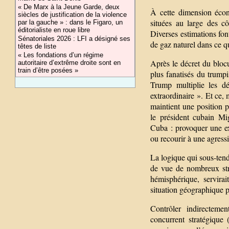
« De Marx à la Jeune Garde, deux
À cette dimension écon
siècles de justification de la violence
situées au large des cô
par la gauche » : dans le Figaro, un
éditorialiste en roue libre
Diverses estimations font
Sénatoriales 2026 : LFI a désigné ses
de gaz naturel dans ce q
têtes de liste
« Les fondations d’un régime
Après le décret du bloc
autoritaire d’extrême droite sont en
train d’être posées »
plus fanatisés du tru
Trump multiplie les d
extraordinaire ». Et ce,
maintient une position 
le président cubain Mi
Cuba : provoquer une ex
ou recourir à une agressi
La logique qui sous-ten
de vue de nombreux stra
hémisphérique, servirai
situation géographique p
Contrôler indirecteme
concurrent stratégique 