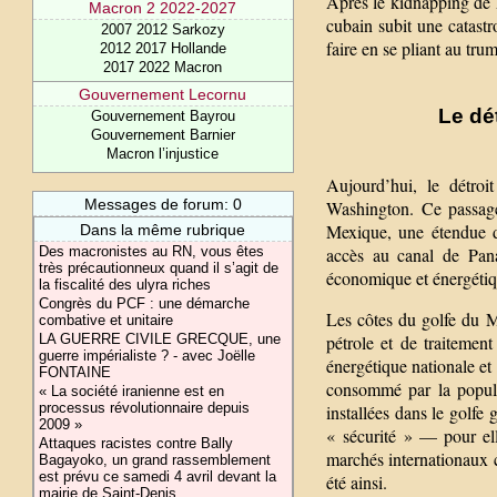
Après le kidnapping de M
Macron 2 2022-2027
cubain subit une catast
2007 2012 Sarkozy
faire en se pliant au tru
2012 2017 Hollande
2017 2022 Macron
Gouvernement Lecornu
Le dé
Gouvernement Bayrou
Gouvernement Barnier
Macron l’injustice
Aujourd’hui, le détroi
Messages de forum: 0
Washington. Ce passage
Mexique, une étendue d
Dans la même rubrique
Des macronistes au RN, vous êtes
accès au canal de Pana
très précautionneux quand il s’agit de
économique et énergétiq
la fiscalité des ulyra riches
Congrès du PCF : une démarche
Les côtes du golfe du M
combative et unitaire
LA GUERRE CIVILE GRECQUE, une
pétrole et de traitemen
guerre impérialiste ? - avec Joëlle
énergétique nationale et
FONTAINE
consommé par la popula
« La société iranienne est en
processus révolutionnaire depuis
installées dans le golfe
2009 »
« sécurité » — pour el
Attaques racistes contre Bally
marchés internationaux 
Bagayoko, un grand rassemblement
est prévu ce samedi 4 avril devant la
été ainsi.
mairie de Saint-Denis