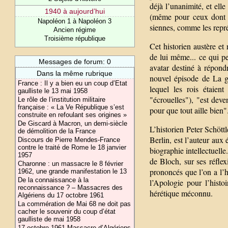
déjà l’unanimité, et ell
1940 à aujourd’hui
(même pour ceux dont les
Napoléon 1 à Napoléon 3
siennes, comme les repré
Ancien régime
Troisième république
Cet historien austère et
de lui même... ce qui p
Messages de forum: 0
avatar destiné à répond
Dans la même rubrique
nouvel épisode de La gr
France : Il y a bien eu un coup d’Etat
lequel les rois étaien
gaulliste le 13 mai 1958
"écrouelles"), "est deve
Le rôle de l’institution militaire
française : « La Ve République s’est
pour que tout aille bien"
construite en refoulant ses origines »
De Giscard à Macron, un demi-siècle
L’historien Peter Schött
de démolition de la France
Berlin, est l’auteur au
Discours de Pierre Mendes-France
contre le traité de Rome le 18 janvier
biographie intellectuelle
1957
de Bloch, sur ses réflex
Charonne : un massacre le 8 février
prononcés que l’on a l’h
1962, une grande manifestation le 13
De la connaissance à la
l’Apologie pour l’hist
reconnaissance ? – Massacres des
hérétique méconnu.
Algériens du 17 octobre 1961
La commération de Mai 68 ne doit pas
cacher le souvenir du coup d’état
gaulliste de mai 1958
17 octobre 1961 Massacre d’Algériens