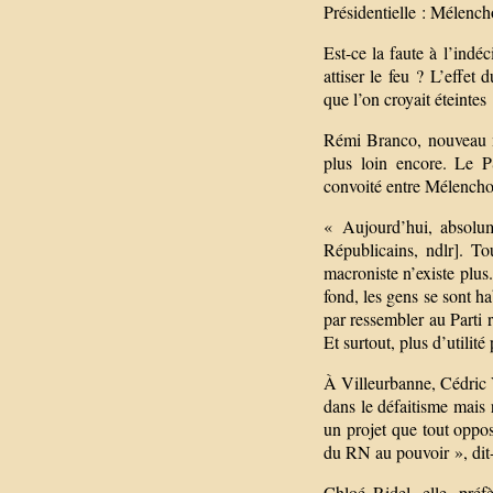
Présidentielle : Mélencho
Est-ce la faute à l’ind
attiser le feu ? L’effet
que l’on croyait éteintes
Rémi Branco, nouveau m
plus loin encore. Le P
convoité entre Mélencho
« Aujourd’hui, absolu
Républicains, ndlr]. To
macroniste n’existe plus
fond, les gens se sont ha
par ressembler au Parti 
Et surtout, plus d’utilit
À Villeurbanne, Cédric 
dans le défaitisme mais 
un projet que tout oppose
du RN au pouvoir », dit-
Chloé Ridel, elle, pré