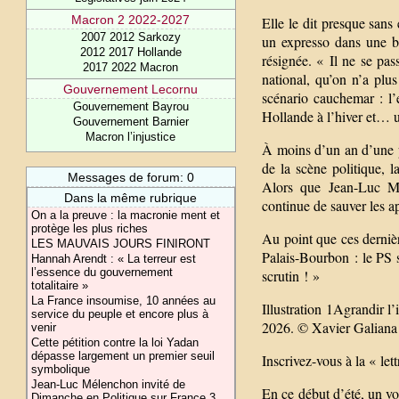
Macron 2 2022-2027
Elle le dit presque san
2007 2012 Sarkozy
un expresso dans une br
2012 2017 Hollande
résignée. « Il ne se pa
2017 2022 Macron
national, qu’on n’a plus
Gouvernement Lecornu
scénario cauchemar : l
Gouvernement Bayrou
Hollande à l’hiver et… 
Gouvernement Barnier
Macron l’injustice
À moins d’un an d’une pr
de la scène politique, 
Messages de forum: 0
Alors que Jean-Luc M
Dans la même rubrique
continue de sauver les ap
On a la preuve : la macronie ment et
protège les plus riches
Au point que ces dernièr
LES MAUVAIS JOURS FINIRONT
Palais-Bourbon : le PS s
Hannah Arendt : « La terreur est
l’essence du gouvernement
scrutin ! »
totalitaire »
La France insoumise, 10 années au
Illustration 1Agrandir l’
service du peuple et encore plus à
2026. © Xavier Galiana /
venir
Cette pétition contre la loi Yadan
dépasse largement un premier seuil
Inscrivez-vous à la « let
symbolique
Jean-Luc Mélenchon invité de
En ce début d’été, un vo
Dimanche en Politique sur France 3