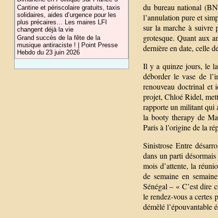
du bureau national (BN) 
Cantine et périscolaire gratuits, taxis
solidaires, aides d’urgence pour les
l’annulation pure et simp
plus précaires… Les maires LFI
sur la marche à suivre p
changent déjà la vie
grotesque. Quant aux an
Grand succès de la fête de la
musique antiraciste ! | Point Presse
dernière en date, celle 
Hebdo du 23 juin 2026
Il y a quinze jours, le
déborder le vase de l’
renouveau doctrinal et
projet, Chloé Ridel, met
rapporte un militant qui 
la booty therapy de Mar
Paris à l’origine de la r
Sinistrose Entre désarr
dans un parti désormais
mois d’attente, la réuni
de semaine en semaine 
Sénégal – « C’est dire c
le rendez-vous a certes p
démêlé l’épouvantable éc