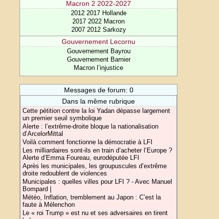
Macron 2 2022-2027
2012 2017 Hollande
2017 2022 Macron
2007 2012 Sarkozy
Gouvernement Lecornu
Gouvernement Bayrou
Gouvernement Barnier
Macron l’injustice
Messages de forum: 0
Dans la même rubrique
Cette pétition contre la loi Yadan dépasse largement
un premier seuil symbolique
Alerte : l’extrême-droite bloque la nationalisation
d’ArcelorMittal
Voilà comment fonctionne la démocratie à LFI
Les milliardaires sont-ils en train d’acheter l’Europe ?
Alerte d’Emma Foureau, eurodéputée LFI
Après les municipales, les groupuscules d’extrême
droite redoublent de violences
Municipales : quelles villes pour LFI ? - Avec Manuel
Bompard |
Météo, Inflation, tremblement au Japon : C’est la
faute à Mélenchon
Le « roi Trump » est nu et ses adversaires en tirent