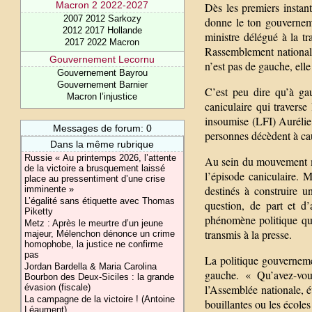
Macron 2 2022-2027
Dès les premiers instan
2007 2012 Sarkozy
donne le ton gouverneme
2012 2017 Hollande
ministre délégué à la t
2017 2022 Macron
Rassemblement national (
Gouvernement Lecornu
n’est pas de gauche, elle
Gouvernement Bayrou
Gouvernement Barnier
C’est peu dire qu’à ga
Macron l’injustice
caniculaire qui traverse
insoumise (LFI) Aurélie
Messages de forum: 0
personnes décèdent à cau
Dans la même rubrique
Russie « Au printemps 2026, l’attente
Au sein du mouvement mé
de la victoire a brusquement laissé
l’épisode caniculaire. 
place au pressentiment d’une crise
destinés à construire u
imminente »
L’égalité sans étiquette avec Thomas
question, de part et d
Piketty
phénomène politique qui
Metz : Après le meurtre d’un jeune
transmis à la presse.
majeur, Mélenchon dénonce un crime
homophobe, la justice ne confirme
pas
La politique gouvernemen
Jordan Bardella & Maria Carolina
gauche. « Qu’avez-vou
Bourbon des Deux-Siciles : la grande
évasion (fiscale)
l’Assemblée nationale, 
La campagne de la victoire ! (Antoine
bouillantes ou les école
Léaument)