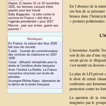
Depuis 11 heures 31 ce 10 novembre
En l’absence de la minis
2025, les femmes cessent d’être
payées pour leur travail
cru bon de se présenter 
Bally Bagayoko : la lutte contre le
bronca dans l’hémicycl
racisme en France « doit être à
« postures politiciennes 
l’agenda présidentiel » pour 2027
Macron : paix aux riches, guerre aux
pauvres !
L’
Mediapart
En France, la saison des feux 2026
bat tous les records
L’insoumise Aurélie Tr
5 août : Journée de commémoration
sort de dix ans d’une ré
des victimes du stalinisme en 1937
1938
savait qu’on se dirigea
Ceuta : défouloir xénophobe pour la
s’est montré en dessous d
droite et l’extrême droite française
Avec l’Institut La Boétie, La France
Le plan de LFI prévoit c
insoumise structure son école de
pensées
le droit de retrait cli
Auvergne-Rhône-Alpes, laboratoire de
confrontés aux fermeture
la dérive de la droite française
protection contre les fort
La question de la réno
imaginées par le groupe