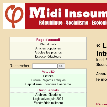
Page d'accueil
« L
Plan du site
Articles populaires
In
Articles les plus lus
Espace rédacteurs
lundi 6
Sour
Rechercher :
Actualité
Jean-
Histoire
le mo
Culture Regards critiques
Capitalisme Economie Fascisme
Quinquennats
Archives élections
Législatives juin 2024
Ephéméride militante
Répond