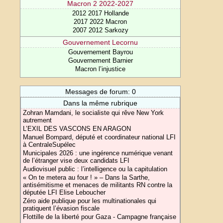
Macron 2 2022-2027
2012 2017 Hollande
2017 2022 Macron
2007 2012 Sarkozy
Gouvernement Lecornu
Gouvernement Bayrou
Gouvernement Barnier
Macron l’injustice
Messages de forum: 0
Dans la même rubrique
Zohran Mamdani, le socialiste qui rêve New York
autrement
L’EXIL DES VASCONS EN ARAGON
Manuel Bompard, député et coordinateur national LFI
à CentraleSupélec
Municipales 2026 : une ingérence numérique venant
de l’étranger vise deux candidats LFI
Audiovisuel public : l’intelligence ou la capitulation
« On te metera au four ! » – Dans la Sarthe,
antisémitisme et menaces de militants RN contre la
députée LFI Elise Leboucher
Zéro aide publique pour les multinationales qui
pratiquent l’évasion fiscale
Flottille de la liberté pour Gaza - Campagne française