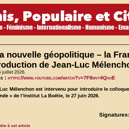
a nouvelle géopolitique – la Fra
troduction de Jean-Luc Mélench
 juillet 2026.
ce :
https://www.youtube.com/watch?v=7F8wvt4QxoE
Luc Mélenchon est intervenu pour introduire le colloque 
nde » de l’Institut La Boétie, le 27 juin 2026.
Signatures:
re à cet article