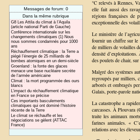
°C relevés à Rennes, Va
elle fait aussi des rav
Messages de forum: 0
régions françaises de p
Dans la même rubrique
exceptionnelle des volail
G8 Les Attila du climat à l’Aquila
(article national Parti de Gauche)
Conférence internationale sur les
Le ministère de l’agricu
changements climatiques (1) Nous
fournir un chiffre sur l
nous sommes condamnés pour 1000
ans
de milliers de volailles
Réchauffement climatique : la Terre a
densité d’exploitations
piégé l’énergie de 25 milliards de
des poulets de chair, su
bombes atomiques en un demi-siècle
Groenland : la fonte des glaces
menace une base nucléaire secrète
Malgré des systèmes aut
de l’armée américaine
regroupés par milliers, 
Climat : la mort programmée des ours
arborés et ombragés per
blancs
Galais, porte-parole nat
L’impact du réchauffement climatique
en France se précise
Ces importants basculements
La catastrophe a rapidem
climatiques qui ont dominé l’histoire
carcasses. À Plouvara (
récente de la Terre
traite les animaux mort
Le climat se réchauffe et les
négociations se gèlent (ATTAC
farines animales. « C
France)
relations avec les éleveur