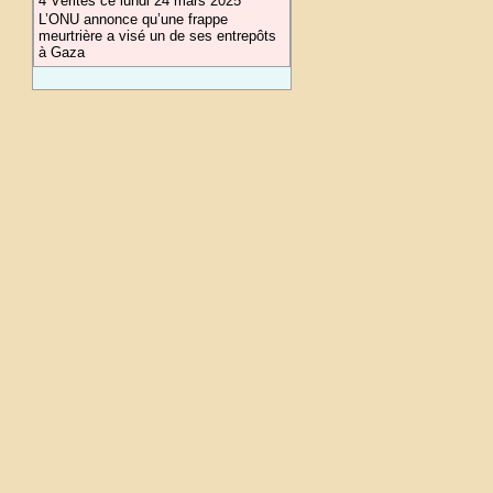
4 Vérités ce lundi 24 mars 2025
L’ONU annonce qu’une frappe
meurtrière a visé un de ses entrepôts
à Gaza