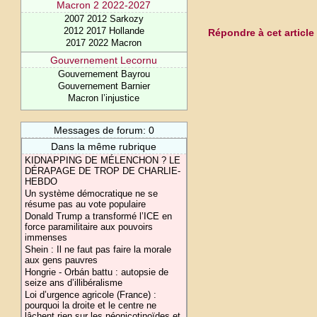
Macron 2 2022-2027
2007 2012 Sarkozy
2012 2017 Hollande
Répondre à cet article
2017 2022 Macron
Gouvernement Lecornu
Gouvernement Bayrou
Gouvernement Barnier
Macron l’injustice
Messages de forum: 0
Dans la même rubrique
KIDNAPPING DE MÉLENCHON ? LE
DÉRAPAGE DE TROP DE CHARLIE-
HEBDO
Un système démocratique ne se
résume pas au vote populaire
Donald Trump a transformé l’ICE en
force paramilitaire aux pouvoirs
immenses
Shein : Il ne faut pas faire la morale
aux gens pauvres
Hongrie - Orbán battu : autopsie de
seize ans d’illibéralisme
Loi d’urgence agricole (France) :
pourquoi la droite et le centre ne
lâchent rien sur les néonicotinoïdes et