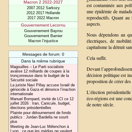
Macron 2 2022-2027
est contaminée aux pollu
2007 2012 Sarkozy
une épidémie de maladie
2012 2017 Hollande
reproductifs. Quant au f
2017 2022 Macron
aspects.
Gouvernement Lecornu
Gouvernement Bayrou
Nous dépendons au quot
Gouvernement Barnier
électriques, de mobilit
Macron l’injustice
capitalisme la détruit sa
Messages de forum: 0
Cela suffit.
Dans la même rubrique
Magouilles – Le Parti socialiste
Devant l’approfondisseme
avalise 12 milliards de coupes à la
décision politique est i
tronçonneuse dans le budget de la
Sécurité sociale
proposition de créer des
La juriste Navi Pillay accuse Israël de
génocide à Gaza et dénonce l’inaction
L’élection présidentiell
internationale
éco-régions est une cond
Manuel Bompard, invité de LCI ce 12
juillet 2026 : Iran, Canicule, budget,
de notre siècle.
élections présidentielles
Plainte pour détournement de fonds
publics : Jordan Bardella ne sourit
plus
Meeting de Jean-Luc Mélenchon à
Lyon : ce que les médias ne veulent