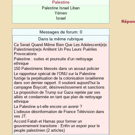
Palestine
Palestine Israel Liban
Yémen
Israel
Répond
Messages de forum: 0
Dans la même rubrique
Ca Serait Quand Même Bien Que Les Adolescent(e)s
Palestinien(ne)s Arrêtent Un Peu Leurs Puériles
Provocations
Palestine : suites et poursuite d’un nettoyage
ethnique
150 Palestiniens blessés dans un assaut policier
Le rapporteur spécial de l’ONU sur la Palestine
fustige la perpétuation de la colonisation israélienne
dans son dernier rapport. Il soutient aujourd’hui la
campagne Boycott, désinvestissement et sanctions
La proposition de Trump sur Gaza rejetée par ses
alliés et condamnée en tant que plan de nettoyage
ethnique
La Palestine a-t-elle encore un avenir ?
L’odieuse désinformation de France Télévision dans
ses JT.
Accord Fatah et Hamas pour former un
gouvernement transitoire : Enfin un espoir pour le
peuple palestinien (2 articles)