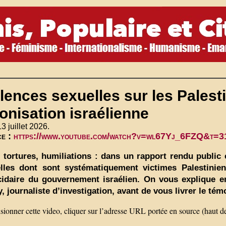
lences sexuelles sur les Palest
onisation israélienne
13 juillet 2026.
ce :
https://www.youtube.com/watch?v=wl67Yj_6FZQ&t=3
, tortures, humiliations : dans un rapport rendu public
lles dont sont systématiquement victimes Palestiniens
idaire du gouvernement israélien. On vous explique en
y, journaliste d’investigation, avant de vous livrer le té
sionner cette video, cliquer sur l’adresse URL portée en source (haut d