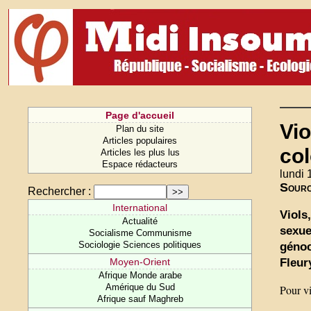
Page d'accueil
Vio
Plan du site
Articles populaires
col
Articles les plus lus
Espace rédacteurs
lundi 
Sour
Rechercher :
International
Viols
Actualité
sexue
Socialisme Communisme
Sociologie Sciences politiques
génoc
Fleur
Moyen-Orient
Afrique Monde arabe
Amérique du Sud
Pour vi
Afrique sauf Maghreb