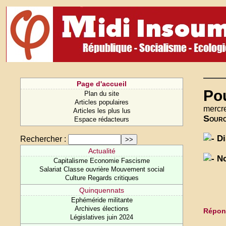
Page d'accueil
Po
Plan du site
Articles populaires
mercre
Articles les plus lus
Sour
Espace rédacteurs
Di
Rechercher :
Actualité
No
Capitalisme Economie Fascisme
Salariat Classe ouvrière Mouvement social
Culture Regards critiques
Quinquennats
Ephéméride militante
Archives élections
Répond
Législatives juin 2024