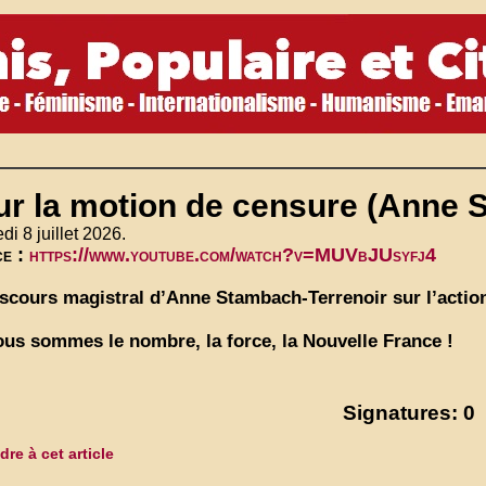
ur la motion de censure (Anne 
di 8 juillet 2026.
ce :
https://www.youtube.com/watch?v=MUVbJUsyfj4
scours magistral d’Anne Stambach-Terrenoir sur l’actio
us sommes le nombre, la force, la Nouvelle France !
Signatures: 0
re à cet article