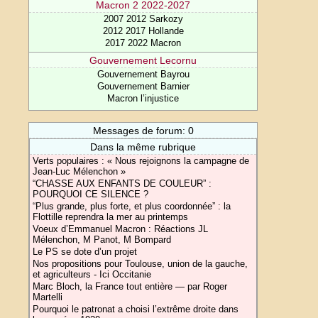
Macron 2 2022-2027
2007 2012 Sarkozy
2012 2017 Hollande
2017 2022 Macron
Gouvernement Lecornu
Gouvernement Bayrou
Gouvernement Barnier
Macron l’injustice
Messages de forum: 0
Dans la même rubrique
Verts populaires : « Nous rejoignons la campagne de
Jean-Luc Mélenchon »
“CHASSE AUX ENFANTS DE COULEUR” :
POURQUOI CE SILENCE ?
“Plus grande, plus forte, et plus coordonnée” : la
Flottille reprendra la mer au printemps
Voeux d’Emmanuel Macron : Réactions JL
Mélenchon, M Panot, M Bompard
Le PS se dote d’un projet
Nos propositions pour Toulouse, union de la gauche,
et agriculteurs - Ici Occitanie
Marc Bloch, la France tout entière — par Roger
Martelli
Pourquoi le patronat a choisi l’extrême droite dans