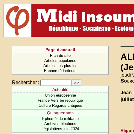
Page d'accueil
AL
Plan du site
Articles populaires
(J
Articles les plus lus
Espace rédacteurs
jeudi 9
Sour
Rechercher :
Actualité
Jean-
Union européenne
juille
France Vers 6è république
Culture Regards critiques
Quinquennats
Ephéméride militante
Archives élections
Législatives juin 2024
Répond