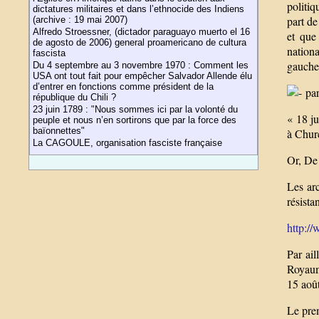
politi
dictatures militaires et dans l’ethnocide des Indiens
part de
(archive : 19 mai 2007)
Alfredo Stroessner, (dictador paraguayo muerto el 16
et que
de agosto de 2006) general proamericano de cultura
nationa
fascista
gauche 
Du 4 septembre au 3 novembre 1970 : Comment les
USA ont tout fait pour empêcher Salvador Allende élu
d’entrer en fonctions comme président de la
par
république du Chili ?
23 juin 1789 : "Nous sommes ici par la volonté du
« 18 ju
peuple et nous n’en sortirons que par la force des
baïonnettes"
à Churc
La CAGOULE, organisation fasciste française
Or, De 
Les ar
résista
http://
Par ail
Royaume
15 aoû
Le prem