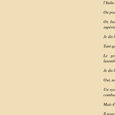
l’Italie
On peu
Or, be
supérie
Je dis 
Tant qu
Le go
luxembo
Je dis 
Oui, n
Un sys
combats
Mais il
Il nous