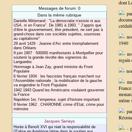
dont L
Messages de forum: 0
par
Dans la même rubrique
docume
Danielle Mitterrand : "La démocratie n’existe ni aux
créduli
USA, ni en France". De 1981 à 1993, " J’appris que
d’être le gouvernement, être président, ne sert pas à
grand-chose dans ces sociétés sujettes, soumises
non
au capitalisme"
1940
29 avril 1429 : Jeanne d’Arc entre triomphalement
dans Orléans
9 juin 1907 : 500000 manifestants à Montpellier pour
non
soutenir la grande révolte des vignerons du
regain 
Languedoc
Hommage à Jean Zay, grand ministre du Front
non
Populaire
6 février 1934 : les fascistes français marchent sur
l’Assemblée nationale ; la mobilisation de la gauche
mai
va engendrer le Front Populaire
France.
1942 1943 Quand les Américains voulaient gouverner
monarch
la France
Napoléon 1er, l’empereur, sujet d’histoire important
même s’
8 février 1962 : CHARONNE crime d’Etat, crime pour
mémoire
par
Résista
Jacques Serieys
Honte à Benoît XVI qui niait la responsabilité de
- p
l’Eglise en Amérique latine dans le soutien aux