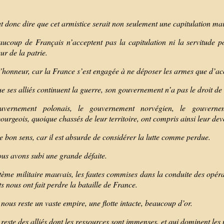
.
t donc dire que cet armistice serait non seulement une capitulation ma
aucoup de Français n’acceptent pas la capitulation ni la servitude pou
ur de la patrie.
l’honneur, car la France s’est engagée à ne déposer les armes que d’acc
e ses alliés continuent la guerre, son gouvernement n’a pas le droit de
uvernement polonais, le gouvernement norvégien, le gouvernem
urgeois, quoique chassés de leur territoire, ont compris ainsi leur dev
le bon sens, car il est absurde de considérer la lutte comme perdue.
ous avons subi une grande défaite.
tème militaire mauvais, les fautes commises dans la conduite des opér
 nous ont fait perdre la bataille de France.
 nous reste un vaste empire, une flotte intacte, beaucoup d’or.
 reste des alliés dont les ressources sont immenses, et qui dominent les