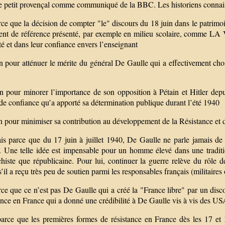
e petit provençal comme communiqué de la BBC. Les historiens connaiss
ce que la décision de compter "le" discours du 18 juin dans le patrim
nt de référence présenté, par exemple en milieu scolaire, comme LA 
té et dans leur confiance envers l’enseignant
 pour atténuer le mérite du général De Gaulle qui a effectivement chois
 pour minorer l’importance de son opposition à Pétain et Hitler depuis L
de confiance qu’a apporté sa détermination publique durant l’été 1940
 pour minimiser sa contribution au développement de la Résistance et d
s parce que du 17 juin à juillet 1940, De Gaulle ne parle jamais de r
 Une telle idée est impensable pour un homme élevé dans une tradition 
iste que républicaine. Pour lui, continuer la guerre relève du rôle de
il a reçu très peu de soutien parmi les responsables français (militaires
ce que ce n’est pas De Gaulle qui a créé la "France libre" par un disco
nce en France qui a donné une crédibilité à De Gaulle vis à vis des USA
arce que les premières formes de résistance en France dès les 17 et 