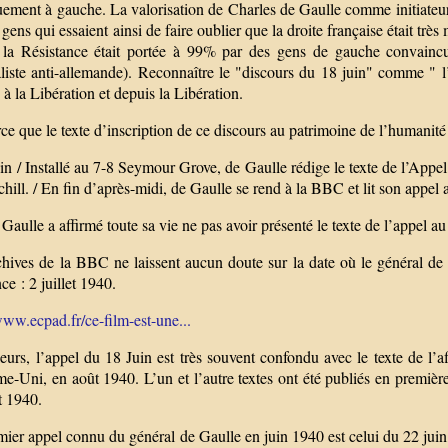
quement à gauche. La valorisation de Charles de Gaulle comme initiateu
 gens qui essaient ainsi de faire oublier que la droite française était tr
 la Résistance était portée à 99% par des gens de gauche convaincu
liste anti-allemande). Reconnaître le "discours du 18 juin" comme " l’
à la Libération et depuis la Libération.
ce que le texte d’inscription de ce discours au patrimoine de l’humanité 
in / Installé au 7-8 Seymour Grove, de Gaulle rédige le texte de l’Appel.
hill. / En fin d’après-midi, de Gaulle se rend à la BBC et lit son appe
Gaulle a affirmé toute sa vie ne pas avoir présenté le texte de l’appel 
chives de la BBC ne laissent aucun doute sur la date où le général d
nce : 2 juillet 1940.
www.ecpad.fr/ce-film-est-une...
leurs, l’appel du 18 Juin est très souvent confondu avec le texte de l’
-Uni, en août 1940. L’un et l’autre textes ont été publiés en première 
t 1940.
ier appel connu du général de Gaulle en juin 1940 est celui du 22 juin, d