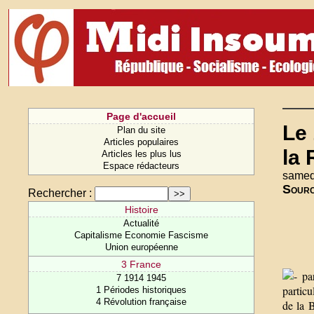
Page d'accueil
Le 
Plan du site
Articles populaires
la 
Articles les plus lus
Espace rédacteurs
samedi
Sour
Rechercher :
Histoire
Actualité
Capitalisme Economie Fascisme
Union européenne
3 France
par
7 1914 1945
partic
1 Périodes historiques
4 Révolution française
de la 