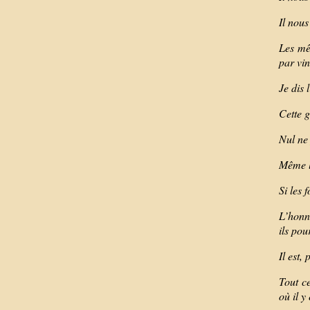
Il nous
Les mê
par vin
Je dis 
Cette 
Nul ne 
Même le
Si les 
L’honne
ils pou
Il est,
Tout ce
où il y