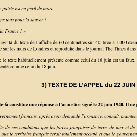
 patrie est en péril de mort.
ns tous pour la sauver !
 la France ! »
s’agit là du texte de l’affiche de 60 centimètres sur 40, tirée à 1.000 ex
 sur les murs de Londres et reproduite dans le journal The Times dans 
 le texte habituellement présenté comme celui du 18 juin est un faux, e
senté comme celui du 18 juin.
3) TEXTE DE L’APPEL du 22 JUIN 
te-là constitue une réponse à l’armistice signé le 22 juin 1940. Il n
ernement français, après avoir demandé l’armistice, connaît, maintenan
lte de ces conditions que les forces françaises de terre, de mer et de
, que le territoire français serait totalement occupé et que le gouver