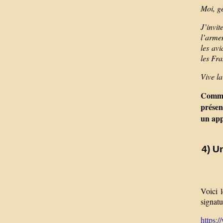
Moi, gé
J’invit
l’armem
les avi
les Fra
Vive l
Comme 
présen
un app
4) U
Voici 
signatu
https:/