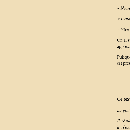
« Notre
« Lutto
« Vive
Or, il 
apposée
Puisque
est pré
Ce tex
Le gouv
Il résu
livrées