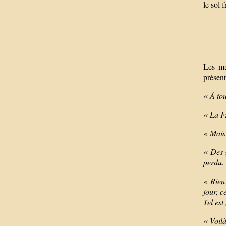
le sol 
Les ma
présent
« À tou
« La F
« Mais
« Des g
perdu.
« Rien
jour, c
Tel est
« Voilà