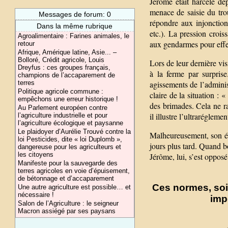
Jérôme était harcelé dep
menace de saisie du tro
Messages de forum: 0
répondre aux injonction
Dans la même rubrique
etc.). La pression crois
Agroalimentaire : Farines animales, le
aux gendarmes pour effec
retour
Afrique, Amérique latine, Asie... –
Bolloré, Crédit agricole, Louis
Lors de leur dernière vis
Dreyfus : ces groupes français,
à la ferme par surpris
champions de l’accaparement de
agissements de l’adminis
terres
Politique agricole commune :
claire de la situation : 
empêchons une erreur historique !
des brimades. Cela ne r
Au Parlement européen contre
il illustre l’ultraréglem
l’agriculture industrielle et pour
l’agriculture écologique et paysanne
Le plaidoyer d’Aurélie Trouvé contre la
Malheureusement, son éc
loi Pesticides, dite « loi Duplomb »,
jours plus tard. Quand b
dangereuse pour les agriculteurs et
les citoyens
Jérôme, lui, s’est opposé
Manifeste pour la sauvegarde des
terres agricoles en voie d’épuisement,
de bétonnage et d’accaparement
Ces normes, soi
Une autre agriculture est possible… et
nécessaire !
imp
Salon de l’Agriculture : le seigneur
Macron assiégé par ses paysans