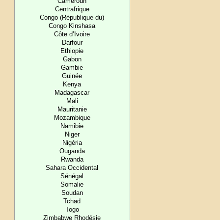
Cameroun
Centrafrique
Congo (République du)
Congo Kinshasa
Côte d’Ivoire
Darfour
Ethiopie
Gabon
Gambie
Guinée
Kenya
Madagascar
Mali
Mauritanie
Mozambique
Namibie
Niger
Nigéria
Ouganda
Rwanda
Sahara Occidental
Sénégal
Somalie
Soudan
Tchad
Togo
Zimbabwe Rhodésie