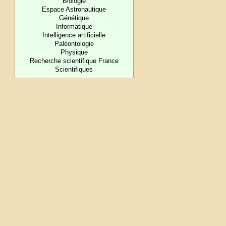
Biologie
Espace Astronautique
Génétique
Informatique
Intelligence artificielle
Paléontologie
Physique
Recherche scientifique France
Scientifiques